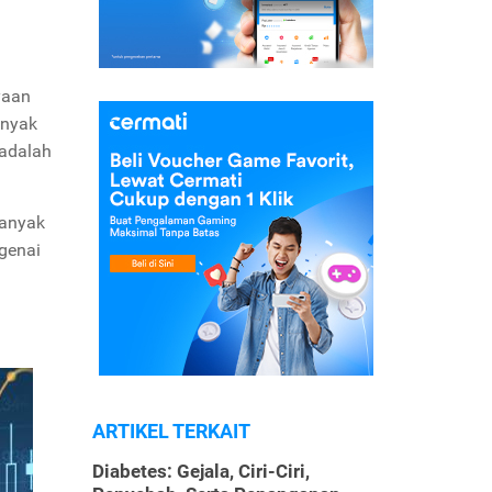
yaan
anyak
 adalah
banyak
ngenai
ARTIKEL TERKAIT
Diabetes: Gejala, Ciri-Ciri,