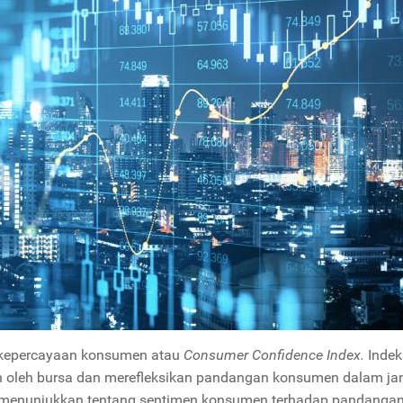
 kepercayaan konsumen atau
Consumer Confidence Index.
Indek
lan oleh bursa dan merefleksikan pandangan konsumen dalam ja
ga menunjukkan tentang sentimen konsumen terhadap pandanga