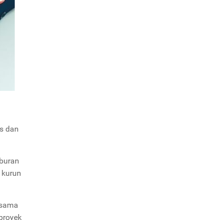
s dan
buran
 kurun
 sama
proyek