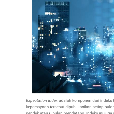
Expectation index
adalah komponen dari indeks
kepercayaan tersebut dipublikasikan setiap bu
pendek atau 6 bulan mendatang. Indeks ini ju