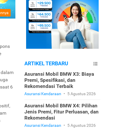
spons
e
ARTIKEL TERBARU
s dalam
Asuransi Mobil BMW X3: Biaya
juga
Premi, Spesifikasi, dan
Rekomendasi Terbaik
saat 6
Asuransi Kendaraan
•
5 Agustus 2026
Asuransi Mobil BMW X4: Pilihan
itif,
Jenis Premi, Fitur Perluasan, dan
lam
Rekomendasi
a
Asuransi Kendaraan
•
5 Agustus 2026