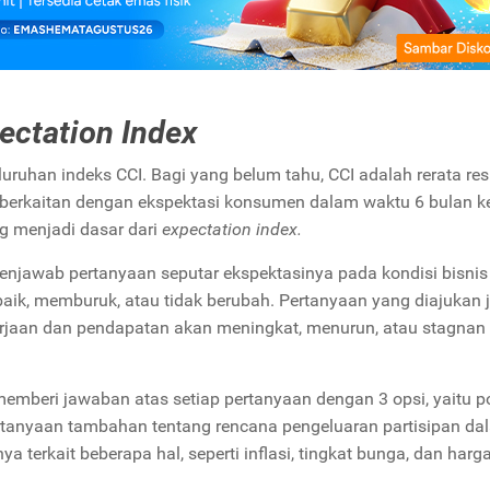
ectation Index
seluruhan indeks CCI. Bagi yang belum tahu, CCI adalah rerata re
ya berkaitan dengan ekspektasi konsumen dalam waktu 6 bulan k
ng menjadi dasar dari
expectation index.
enjawab pertanyaan seputar ekspektasinya pada kondisi bisni
aik, memburuk, atau tidak berubah. Pertanyaan yang diajukan 
erjaan dan pendapatan akan meningkat, menurun, atau stagnan 
memberi jawaban atas setiap pertanyaan dengan 3 opsi, yaitu pos
pertanyaan tambahan tentang rencana pengeluaran partisipan da
terkait beberapa hal, seperti inflasi, tingkat bunga, dan harg