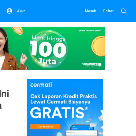
Akun
Masuk
Daftar
ni
a