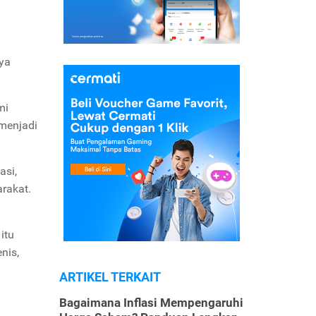
nya
mi
 menjadi
asi,
rakat.
itu
enis,
ARTIKEL TERKAIT
Bagaimana Inflasi Mempengaruhi