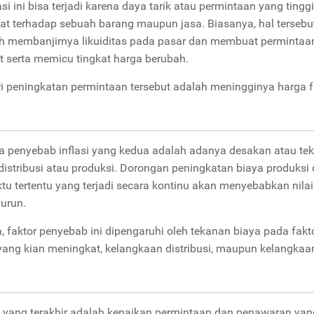
asi ini bisa terjadi karena daya tarik atau permintaan yang tinggi
t terhadap sebuah barang maupun jasa. Biasanya, hal tersebu
eh membanjirnya likuiditas pada pasar dan membuat permintaa
 serta memicu tingkat harga berubah.
i peningkatan permintaan tersebut adalah meningginya harga f
 penyebab inflasi yang kedua adalah adanya desakan atau te
distribusi atau produksi. Dorongan peningkatan biaya produksi 
tu tertentu yang terjadi secara kontinu akan menyebabkan nilai
urun.
faktor penyebab ini dipengaruhi oleh tekanan biaya pada fakt
yang kian meningkat, kelangkaan distribusi, maupun kelangkaa
yang terakhir adalah kenaikan permintaan dan penawaran yan