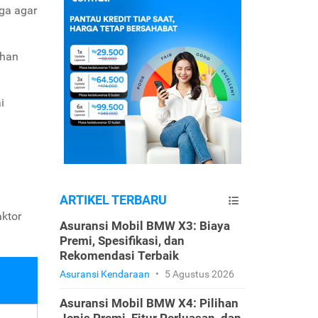
rga agar
uhan
i
ARTIKEL TERBARU
aktor
Asuransi Mobil BMW X3: Biaya
Premi, Spesifikasi, dan
Rekomendasi Terbaik
Asuransi Kendaraan
•
5 Agustus 2026
Asuransi Mobil BMW X4: Pilihan