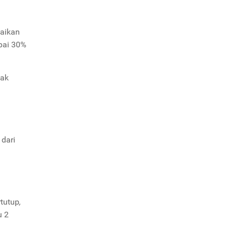
naikan
mpai 30%
dak
 dari
rtutup
,
u 2