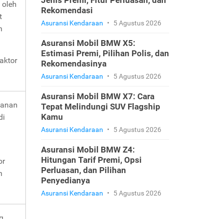
Jenis Premi, Fitur Perluasan, dan
 oleh
Rekomendasi
t
Asuransi Kendaraan
•
5 Agustus 2026
n
Asuransi Mobil BMW X5:
Estimasi Premi, Pilihan Polis, dan
aktor
Rekomendasinya
Asuransi Kendaraan
•
5 Agustus 2026
Asuransi Mobil BMW X7: Cara
kanan
Tepat Melindungi SUV Flagship
Kamu
di
Asuransi Kendaraan
•
5 Agustus 2026
Asuransi Mobil BMW Z4:
Hitungan Tarif Premi, Opsi
or
Perluasan, dan Pilihan
n
Penyedianya
Asuransi Kendaraan
•
5 Agustus 2026
g