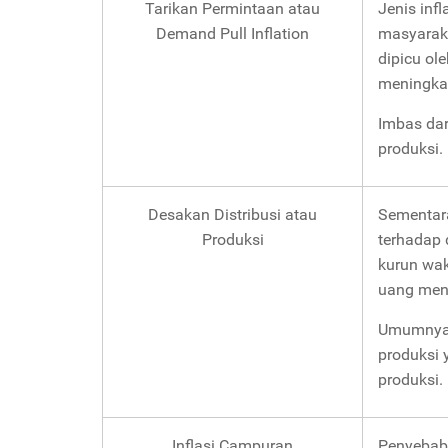
Tarikan Permintaan atau
Jenis infl
Demand Pull Inflation
masyaraka
dipicu ol
meningkat
Imbas dar
produksi.
Desakan Distribusi atau
Sementara
Produksi
terhadap 
kurun wak
uang men
Umumnya, 
produksi 
produksi.
Inflasi Campuran
Penyebab 