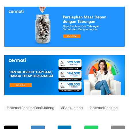
#InternetBankingBankJateng
#BankJateng
#InternetBanking