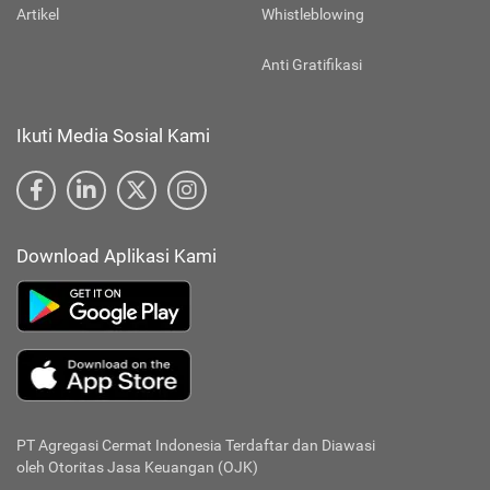
Artikel
Whistleblowing
Anti Gratifikasi
Ikuti Media Sosial Kami
Download Aplikasi Kami
PT Agregasi Cermat Indonesia
Terdaftar dan Diawasi
oleh Otoritas Jasa Keuangan (OJK)