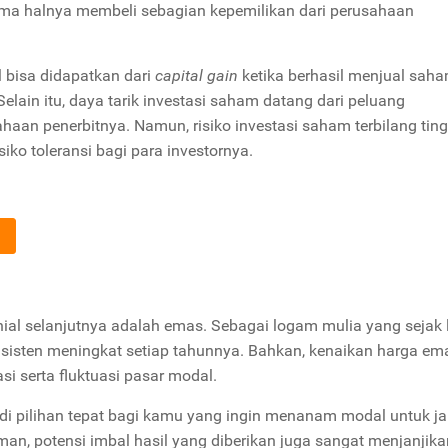
a halnya membeli sebagian kepemilikan dari perusahaan
l bisa didapatkan dari
capital gain
ketika berhasil menjual saha
Selain itu, daya tarik investasi saham datang dari peluang
aan penerbitnya. Namun, risiko investasi saham terbilang ting
iko toleransi bagi para investornya.
nial selanjutnya adalah emas. Sebagai logam mulia yang sejak
sisten meningkat setiap tahunnya. Bahkan, kenaikan harga ema
i serta fluktuasi pasar modal.
di pilihan tepat bagi kamu yang ingin menanam modal untuk j
aman, potensi imbal hasil yang diberikan juga sangat menjanjik