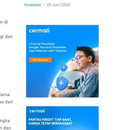
Investasi
•
26 Juni 2026
m di
gi dan
 lama
s dari
angka
an dan