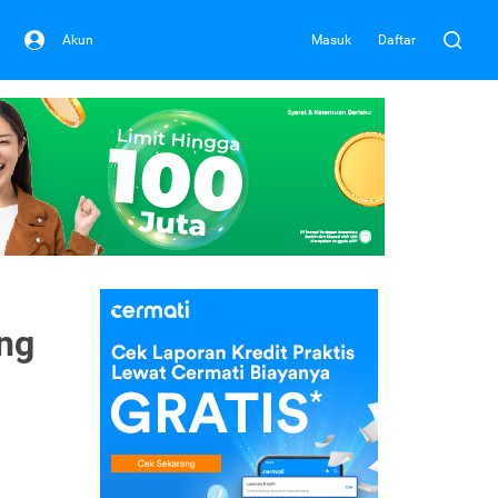
Akun
Masuk
Daftar
ng