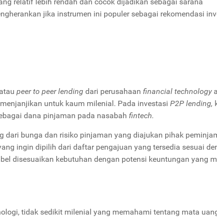
ang relatif lebih rendah dan cocok dijadikan sebagai sarana
ngherankan jika instrumen ini populer sebagai rekomendasi inv
atau
peer to peer lending
dari perusahaan
financial technology
a
i menjanjikan untuk kaum milenial. Pada investasi
P2P lending,
sebagai dana pinjaman pada nasabah
fintech.
ung dari bunga dan risiko pinjaman yang diajukan pihak peminja
g ingin dipilih dari daftar pengajuan yang tersedia sesuai d
leksibel disesuaikan kebutuhan dengan potensi keuntungan yang 
nologi, tidak sedikit milenial yang memahami tentang mata uan