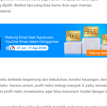
ipilih. Berikut tips yang bisa kamu ikuti agar mampu
ilenial.
isiko berbeda tergantung dari kebutuhan, kondisi keuangan, dan
isiko. Secara umum, profil risiko terbagi menjadi 3, yaitu, konser
i profil risiko investasimu agar bisa menanam modal dengan l
ng menghindari risiko dan lebih memilih instrumen investasi ya