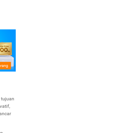
 tujuan
vatif,
ancar
ng