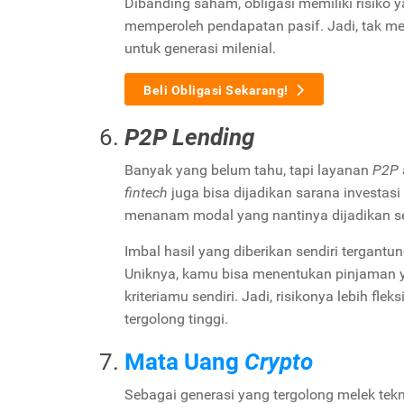
Dibanding saham, obligasi memiliki risiko y
memperoleh pendapatan pasif. Jadi, tak me
untuk generasi milenial.
Beli Obligasi Sekarang!
P2P
Lending
Banyak yang belum tahu, tapi layanan
P2P
fintech
juga bisa dijadikan sarana investas
menanam modal yang nantinya dijadikan 
Imbal hasil yang diberikan sendiri tergant
Uniknya, kamu bisa menentukan pinjaman yan
kriteriamu sendiri. Jadi, risikonya lebih f
tergolong tinggi.
Mata Uang
Crypto
Sebagai generasi yang tergolong melek tek