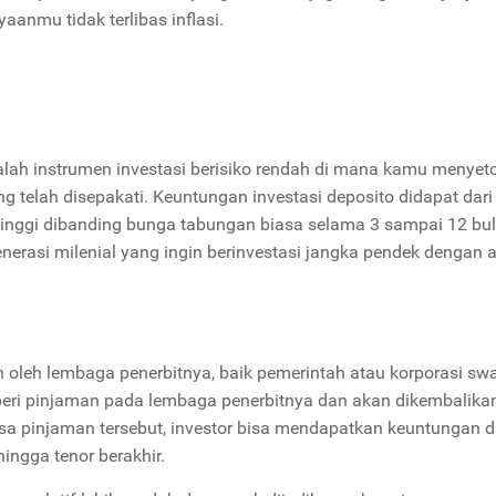
yaanmu tidak terlibas inflasi.
dalah instrumen investasi berisiko rendah di mana kamu menyet
 telah disepakati. Keuntungan investasi deposito didapat dari
 tinggi dibanding bunga tabungan biasa selama 3 sampai 12 bul
generasi milenial yang ingin berinvestasi jangka pendek dengan
an oleh lembaga penerbitnya, baik pemerintah atau korporasi sw
mberi pinjaman pada lembaga penerbitnya dan akan dikembalika
a pinjaman tersebut, investor bisa mendapatkan keuntungan d
ingga tenor berakhir.