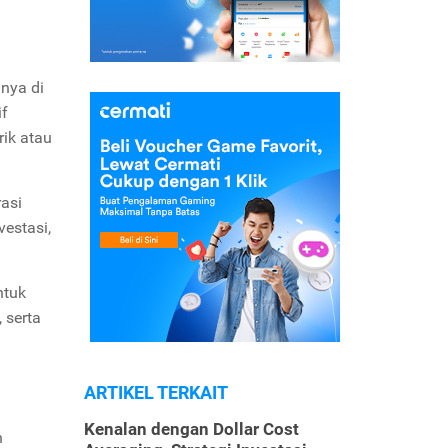
nnya di
if
rik atau
rasi
vestasi,
ntuk
 serta
ARTIKEL TERKAIT
Kenalan dengan Dollar Cost
n