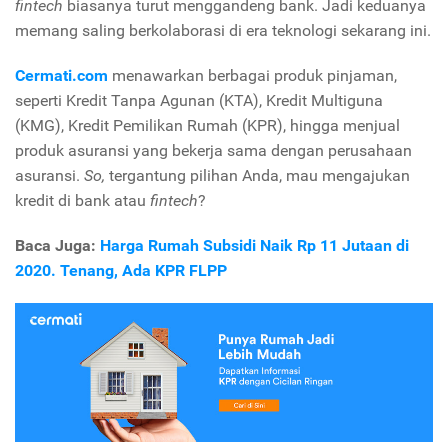
fintech
biasanya turut menggandeng bank. Jadi keduanya
memang saling berkolaborasi di era teknologi sekarang ini.
Cermati.com
menawarkan berbagai produk pinjaman,
seperti Kredit Tanpa Agunan (KTA), Kredit Multiguna
(KMG), Kredit Pemilikan Rumah (KPR), hingga menjual
produk asuransi yang bekerja sama dengan perusahaan
asuransi.
So,
tergantung pilihan Anda, mau mengajukan
kredit di bank atau
fintech
?
Baca Juga:
Harga Rumah Subsidi Naik Rp 11 Jutaan di
2020. Tenang, Ada KPR FLPP