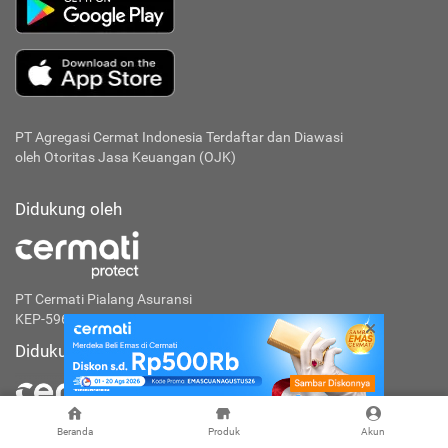
PT Agregasi Cermat Indonesia
Terdaftar dan Diawasi
oleh Otoritas Jasa Keuangan (OJK)
Didukung oleh
PT Cermati Pialang Asuransi
KEP-596/PD.02/2025
Didukung oleh
Beranda
Produk
Akun
PT Artha Investa Teknologi