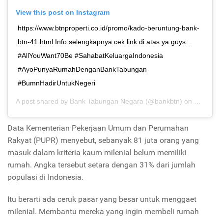
View this post on Instagram
https://www.btnproperti.co.id/promo/kado-beruntung-bank-
btn-41.html Info selengkapnya cek link di atas ya guys. .
#AllYouWant70Be #SahabatKeluargaIndonesia
#AyoPunyaRumahDenganBankTabungan
#BumnHadirUntukNegeri
A post shared by
Bank Tabungan Negara
(@bankbtn) on
Feb 4, 
Data Kementerian Pekerjaan Umum dan Perumahan
Rakyat (PUPR) menyebut, sebanyak 81 juta orang yang
masuk dalam kriteria kaum milenial belum memiliki
rumah. Angka tersebut setara dengan 31% dari jumlah
populasi di Indonesia.
Itu berarti ada ceruk pasar yang besar untuk menggaet
milenial. Membantu mereka yang ingin membeli rumah