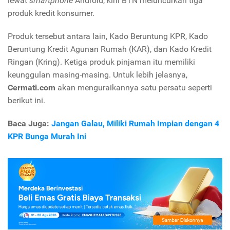
lewat
smartphone
Android, kini BTN meluncurkan tiga
produk kredit konsumer.
Produk tersebut antara lain, Kado Beruntung KPR, Kado
Beruntung Kredit Agunan Rumah (KAR), dan Kado Kredit
Ringan (Kring). Ketiga produk pinjaman itu memiliki
keunggulan masing-masing. Untuk lebih jelasnya,
Cermati.com
akan menguraikannya satu persatu seperti
berikut ini.
Baca Juga:
Jangan Galau, Miliki Rumah Impian dengan 4
KPR Bunga Murah Ini