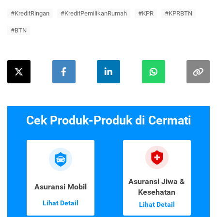
#KreditRingan
#KreditPemilikanRumah
#KPR
#KPRBTN
#BTN
Cek Produk-Produk di Cermati
Asuransi Jiwa &
Asuransi Mobil
Kesehatan
Lihat Detail
Lihat Detail