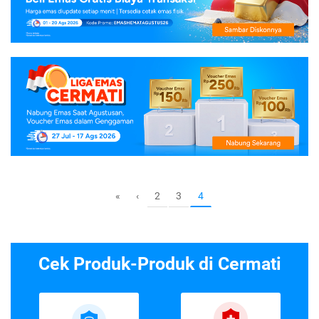
2
3
«
‹
4
Cek Produk-Produk di Cermati