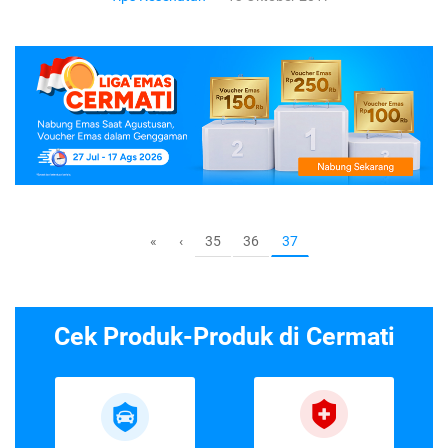
35
36
«
‹
37
Cek Produk-Produk di Cermati