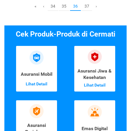
34
35
37
«
‹
36
›
Cek Produk-Produk di Cermati
Asuransi Jiwa &
Asuransi Mobil
Kesehatan
Lihat Detail
Lihat Detail
Asuransi
Emas Digital