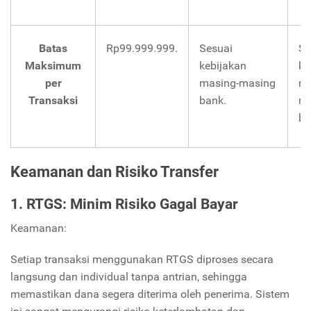
Batas
Rp99.999.999.
Sesuai
Se
Maksimum
kebijakan
ke
per
masing-masing
ma
Transaksi
bank.
ma
ba
Keamanan dan Risiko Transfer
1. RTGS: Minim Risiko Gagal Bayar
Keamanan:
Setiap transaksi menggunakan RTGS diproses secara
langsung dan individual tanpa antrian, sehingga
memastikan dana segera diterima oleh penerima. Sistem