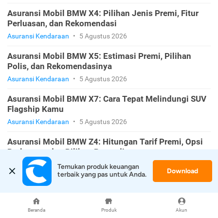
Asuransi Mobil BMW X4: Pilihan Jenis Premi, Fitur
Perluasan, dan Rekomendasi
Asuransi Kendaraan
•
5 Agustus 2026
Asuransi Mobil BMW X5: Estimasi Premi, Pilihan
Polis, dan Rekomendasinya
Asuransi Kendaraan
•
5 Agustus 2026
Asuransi Mobil BMW X7: Cara Tepat Melindungi SUV
Flagship Kamu
Asuransi Kendaraan
•
5 Agustus 2026
Asuransi Mobil BMW Z4: Hitungan Tarif Premi, Opsi
Perluasan, dan Pilihan Penyedianya
Asuransi Kendaraan
•
5 Agustus 2026
Temukan produk keuangan 
Download
terbaik yang pas untuk Anda.
KATEGORI
Beranda
Produk
Akun