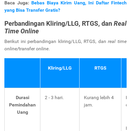
Baca Juga:
Bebas Biaya Kirim Uang, Ini Daftar Fintech
yang Bisa Transfer Gratis?
Perbandingan Kliring/LLG, RTGS, dan
Real
Time Online
Berikut ini perbandingan kliring/LLG, RTGS, dan
real time
online/
transfer
online
.
Kliring/LLG
RTGS
R
Durasi
2 - 3 hari.
Kurang lebih 4
Pa
Pemindahan
jam.
ce
Uang
Di