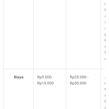
ua
la
di
se
se
pe
be
me
tr
ua
Biaya
Rp5.000 -
Rp25.000 -
Ji
Rp15.000
Rp50.000
me
tr
re
la
n