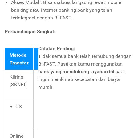
Akses Mudah: Bisa diakses langsung lewat mobile
banking atau internet banking bank yang telah
terintegrasi dengan BI-FAST.
Perbandingan Singkat:
Catatan Penting:
Metode
Estimasi
Minimal
Biaya
Co
Tidak semua bank telah terhubung dengan
Transfer
Waktu
Transfer
Un
BI-FAST. Pastikan kamu menggunakan
bank yang mendukung layanan ini
saat
Kliring
2–3 jam
Rp10.000
±Rp2.900
Tra
ingin menikmati kecepatan dan biaya
(SKNBI)
bis
murah.
urg
RTGS
<2 jam
Rp100
±Rp25.000
Tra
juta
–
bes
Rp50.000
pe
Online
Real-
Rp10.000
±Rp6.500
Tra