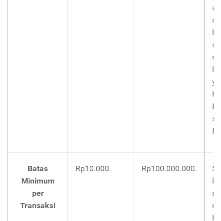
ak
di
bi
se
de
ke
ya
be
Bi
se
Rp
Batas
Rp10.000.
Rp100.000.000.
Se
Minimum
ke
per
ma
Transaksi
ma
ba