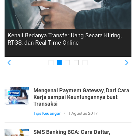
Mesin EDC, Ini Cara Kerja, Jenis, dan Tips
Penggunaannya!
Previous
Ne
Mengenal Payment Gateway, Dari Cara
Kerja sampai Keuntungannya buat
Transaksi
Tips Keuangan
•
1 Agustus 2017
SMS Banking BCA: Cara Daftar,