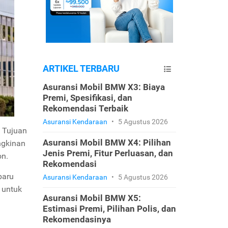
ARTIKEL TERBARU
Asuransi Mobil BMW X3: Biaya
Premi, Spesifikasi, dan
Rekomendasi Terbaik
Asuransi Kendaraan
•
5 Agustus 2026
. Tujuan
Asuransi Mobil BMW X4: Pilihan
ngkinan
Jenis Premi, Fitur Perluasan, dan
on.
Rekomendasi
baru
Asuransi Kendaraan
•
5 Agustus 2026
 untuk
Asuransi Mobil BMW X5:
Estimasi Premi, Pilihan Polis, dan
Rekomendasinya