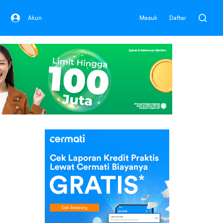
Akun
Masuk
Daftar