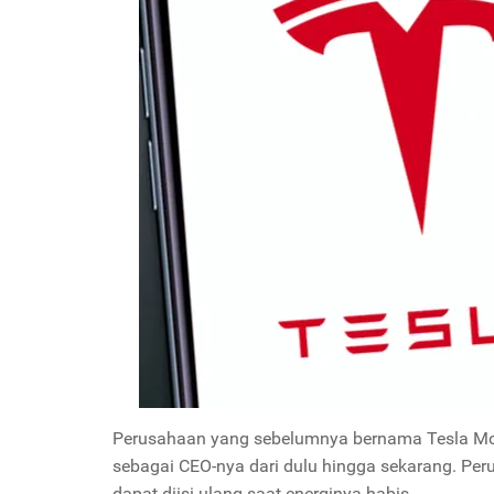
Perusahaan yang sebelumnya bernama Tesla Moto
sebagai CEO-nya dari dulu hingga sekarang. Per
dapat diisi ulang saat energinya habis.