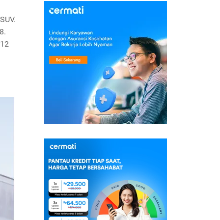
 SUV.
8.
012