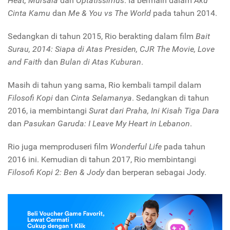
Heat, Mursala
dan
Optatissimus
. Ia bermain dalam
Aku
Cinta Kamu
dan
Me & You vs The World
pada tahun 2014.
Sedangkan di tahun 2015, Rio berakting dalam film
Bait
Surau, 2014: Siapa di Atas Presiden, CJR The Movie, Love
and Faith
dan
Bulan di Atas Kuburan
.
Masih di tahun yang sama, Rio kembali tampil dalam
Filosofi Kopi
dan
Cinta Selamanya
. Sedangkan di tahun
2016, ia membintangi
Surat dari Praha, Ini Kisah Tiga Dara
dan
Pasukan Garuda: I Leave My Heart in Lebanon
.
Rio juga memproduseri film
Wonderful Life
pada tahun
2016 ini. Kemudian di tahun 2017, Rio membintangi
Filosofi Kopi 2: Ben & Jody
dan berperan sebagai Jody.