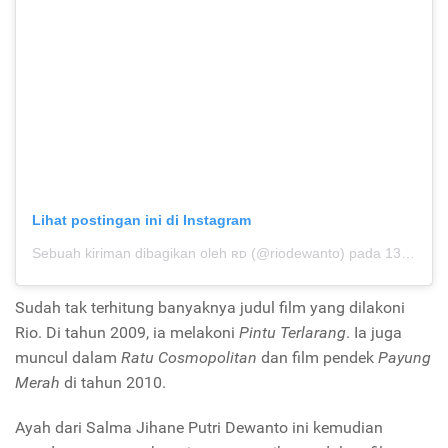
Lihat postingan ini di Instagram
Sebuah kiriman dibagikan oleh ʀᴅ (@riodewanto)
pada
13 Des 2019 jam 8:49 PST
Sudah tak terhitung banyaknya judul film yang dilakoni
Rio. Di tahun 2009, ia melakoni
Pintu Terlarang
. Ia juga
muncul dalam
Ratu Cosmopolitan
dan film pendek
Payung
Merah
di tahun 2010.
Ayah dari Salma Jihane Putri Dewanto ini kemudian