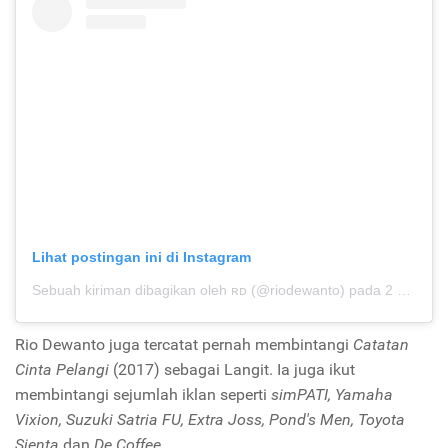
Lihat postingan ini di Instagram
Sebuah kiriman dibagikan oleh ʀᴅ (@riodewanto)
pada
2 Sep 2019 jam 4:54 PDT
Rio Dewanto juga tercatat pernah membintangi
Catatan
Cinta Pelangi
(2017) sebagai Langit. Ia juga ikut
membintangi sejumlah iklan seperti
simPATI, Yamaha
Vixion, Suzuki Satria FU, Extra Joss, Pond's Men, Toyota
Sienta
dan
De Coffee
.