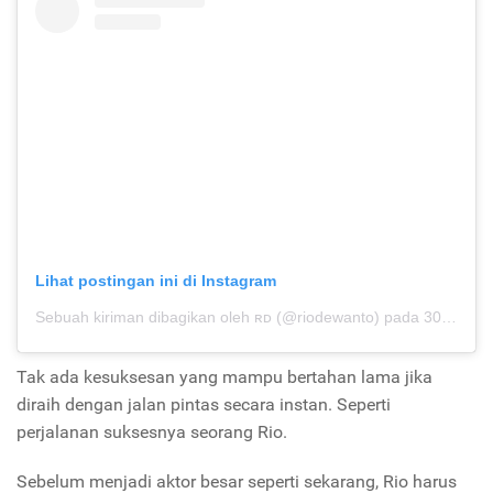
Lihat postingan ini di Instagram
Sebuah kiriman dibagikan oleh ʀᴅ (@riodewanto)
pada
30 Des 2019 jam 8:01 PST
Tak ada kesuksesan yang mampu bertahan lama jika
diraih dengan jalan pintas secara instan. Seperti
perjalanan suksesnya seorang Rio.
Sebelum menjadi aktor besar seperti sekarang, Rio harus