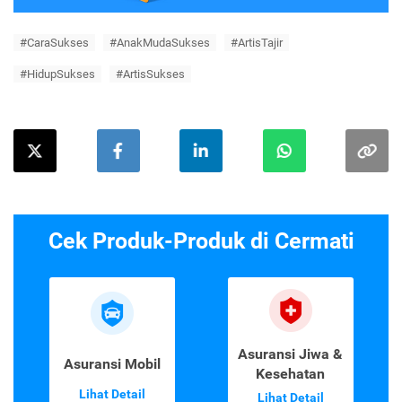
#CaraSukses
#AnakMudaSukses
#ArtisTajir
#HidupSukses
#ArtisSukses
Cek Produk-Produk di Cermati
Asuransi Jiwa &
Asuransi Mobil
Kesehatan
Lihat Detail
Lihat Detail