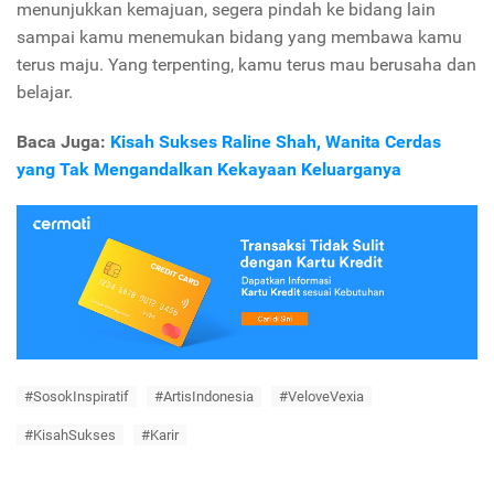
menunjukkan kemajuan, segera pindah ke bidang lain
sampai kamu menemukan bidang yang membawa kamu
terus maju. Yang terpenting, kamu terus mau berusaha dan
belajar.
Baca Juga:
Kisah Sukses Raline Shah, Wanita Cerdas
yang Tak Mengandalkan Kekayaan Keluarganya
#SosokInspiratif
#ArtisIndonesia
#VeloveVexia
#KisahSukses
#Karir