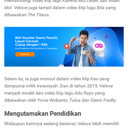
membintangi video klip lagu
Karena Aku Lelaki
dari Ihsan
Idol
. Velove juga tampil dalam video klip lagu
Bila
yang
dibawakan
The Titans.
Selain itu, ia juga muncul dalam video klip
Kau yang
Sempurna
milik Irwansyah. Dan di tahun 2019, Velove
menjadi model dari video klip lagu
Adu Rayu
yang
dibawakan oleh Yovie Widianto, Tulus dan Glenn Fredly.
Mengutamakan Pendidikan
Walaupun karirnya sedang bersinar, Velove lebih memilih