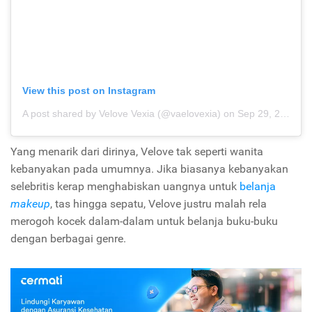
View this post on Instagram
A post shared by Velove Vexia (@vaelovexia)
on
Sep 29, 2017 at 4:23pm PDT
Yang menarik dari dirinya, Velove tak seperti wanita
kebanyakan pada umumnya. Jika biasanya kebanyakan
selebritis kerap menghabiskan uangnya untuk
belanja
makeup
, tas hingga sepatu, Velove justru malah rela
merogoh kocek dalam-dalam untuk belanja buku-buku
dengan berbagai genre.