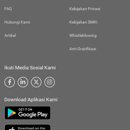
FAQ
Kebijakan Privasi
Hubungi Kami
Kebijakan SMKI
Artikel
Whistleblowing
Anti Gratifikasi
Ikuti Media Sosial Kami
Download Aplikasi Kami