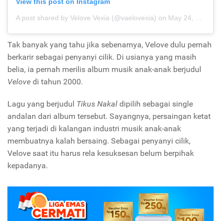
View this post on Instagram
A post shared by Velove Vexia (@vaelovexia)
on
May 24, 2018 at 9:45pm PDT
Tak banyak yang tahu jika sebenarnya, Velove dulu pernah
berkarir sebagai penyanyi cilik. Di usianya yang masih
belia, ia pernah merilis album musik anak-anak berjudul
Velove
di tahun 2000.
Lagu yang berjudul
Tikus Nakal
dipilih sebagai single
andalan dari album tersebut. Sayangnya, persaingan ketat
yang terjadi di kalangan industri musik anak-anak
membuatnya kalah bersaing. Sebagai penyanyi cilik,
Velove saat itu harus rela kesuksesan belum berpihak
kepadanya.