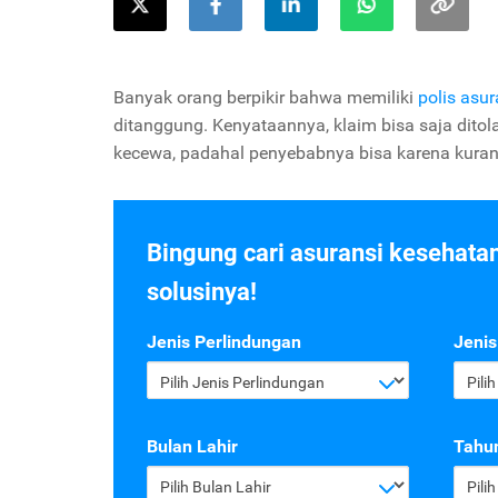
Banyak orang berpikir bahwa memiliki
polis asu
ditanggung. Kenyataannya, klaim bisa saja dito
kecewa, padahal penyebabnya bisa karena kura
Bingung cari asuransi kesehata
solusinya!
Jenis Perlindungan
Jenis
Pilih Jenis Perlindungan
Pili
Bulan Lahir
Tahun
Pilih Bulan Lahir
Pili