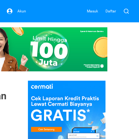
Akun
Masuk
Daftar
an