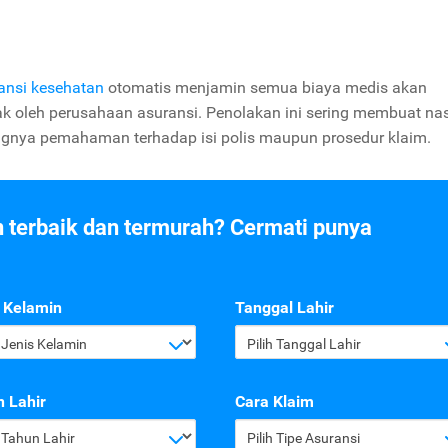
ransi kesehatan
otomatis menjamin semua biaya medis akan
lak oleh perusahaan asuransi. Penolakan ini sering membuat n
ngnya pemahaman terhadap isi polis maupun prosedur klaim.
n terbaik dan termurah? Cermati punya
 Kelamin
Tanggal Lahir
h Jenis Kelamin
Pilih Tanggal Lahir
 Lahir
Cara Klaim
h Tahun Lahir
Pilih Tipe Asuransi