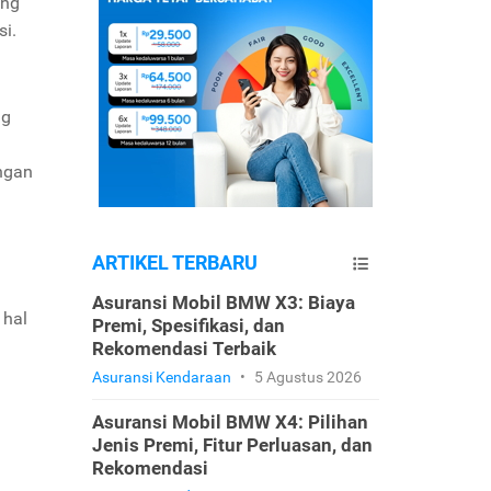
ung
si.
ng
ngan
ARTIKEL TERBARU
Asuransi Mobil BMW X3: Biaya
 hal
Premi, Spesifikasi, dan
Rekomendasi Terbaik
Asuransi Kendaraan
•
5 Agustus 2026
Asuransi Mobil BMW X4: Pilihan
Jenis Premi, Fitur Perluasan, dan
Rekomendasi