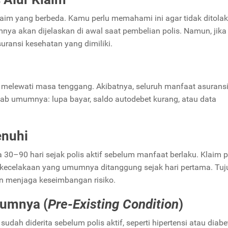
laim yang berbeda. Kamu perlu memahami ini agar tidak ditolak
a akan dijelaskan di awal saat pembelian polis. Namun, jika
ransi kesehatan yang dimiliki.
ar melewati masa tenggang. Akibatnya, seluruh manfaat asurans
bab umumnya: lupa bayar, saldo autodebet kurang, atau data
enuhi
a 30–90 hari sejak polis aktif sebelum manfaat berlaku. Klaim 
ali kecelakaan yang umumnya ditanggung sejak hari pertama. Tu
n menjaga keseimbangan risiko.
lumnya (
Pre-Existing Condition
)
udah diderita sebelum polis aktif, seperti hipertensi atau diabe