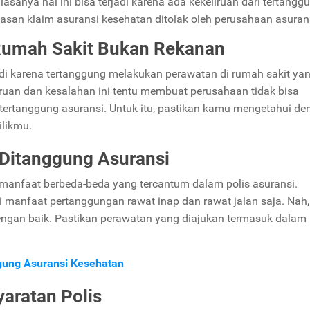
sanya hal ini bisa terjadi karena ada kekeliruan dari tertangg
asan klaim asuransi kesehatan ditolak oleh perusahaan asuran
Rumah Sakit Bukan Rekanan
adi karena tertanggung melakukan perawatan di rumah sakit ya
ruan dan kesalahan ini tentu membuat perusahaan tidak bisa
rtanggung asuransi. Untuk itu, pastikan kamu mengetahui de
ilikmu.
 Ditanggung Asuransi
 manfaat berbeda-beda yang tercantum dalam polis asuransi.
i manfaat pertanggungan rawat inap dan rawat jalan saja. Nah,
engan baik. Pastikan perawatan yang diajukan termasuk dalam
ggung Asuransi Kesehatan
aratan Polis