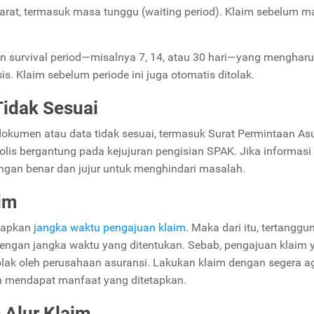
yarat, termasuk masa tunggu (waiting period). Klaim sebelum ma
han survival period—misalnya 7, 14, atau 30 hari—yang menghar
s. Klaim sebelum periode ini juga otomatis ditolak.
idak Sesuai
 dokumen atau data tidak sesuai, termasuk Surat Permintaan As
lis bergantung pada kejujuran pengisian SPAK. Jika informasi 
 dengan benar dan jujur untuk menghindari masalah.
im
etapkan
jangka waktu pengajuan klaim
. Maka dari itu, tertanggu
dengan jangka waktu yang ditentukan. Sebab, pengajuan klaim 
olak oleh perusahaan asuransi. Lakukan klaim dengan segera a
an mendapat manfaat yang ditetapkan.
Alur Klaim