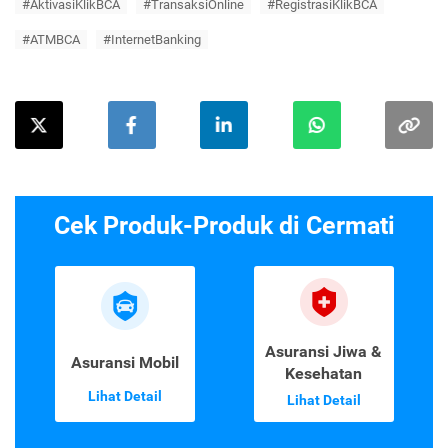
#AktivasiKlikBCA
#TransaksiOnline
#RegistrasiKlikBCA
#ATMBCA
#InternetBanking
Cek Produk-Produk di Cermati
Asuransi Jiwa &
Asuransi Mobil
Kesehatan
Lihat Detail
Lihat Detail