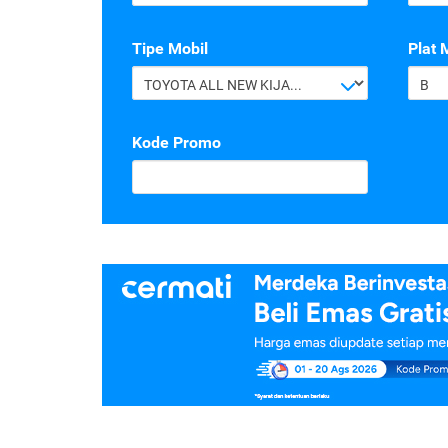
Tipe Mobil
Plat 
TOYOTA ALL NEW KIJANG INNOVA G 2.4 A/T DIESEL
B
Kode Promo