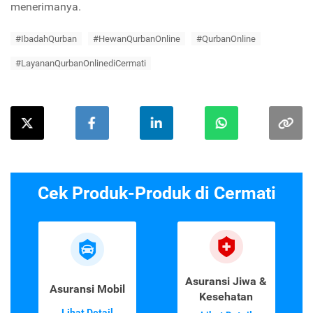
menerimanya.
#IbadahQurban
#HewanQurbanOnline
#QurbanOnline
#LayananQurbanOnlinediCermati
Cek Produk-Produk di Cermati
Asuransi Jiwa &
Asuransi Mobil
Kesehatan
Lihat Detail