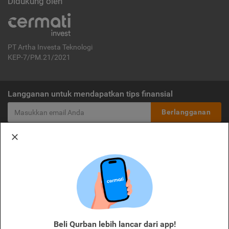
Didukung oleh
PT Artha Investa Teknologi
KEP-7/PM.21/2021
Langganan untuk mendapatkan tips finansial
Berlangganan
Disclaimer:
Cermati merupakan penyelenggara agregasi jasa keuangan yang terdaftar di
OJK. Oleh karena itu, produk dan/atau layanan jasa keuangan yang
ditawarkan bukan merupakan produk dan/atau layanan jasa keuangan yang
diterbitkan oleh Cermati dan Cermati tidak bertanggung jawab atas tuntutan
dan risiko terkait produk dan/atau layanan LJK dan/atau pihak yang
melakukan kegiatan di sektor jasa keuangan.
Beli Qurban lebih lancar dari app!