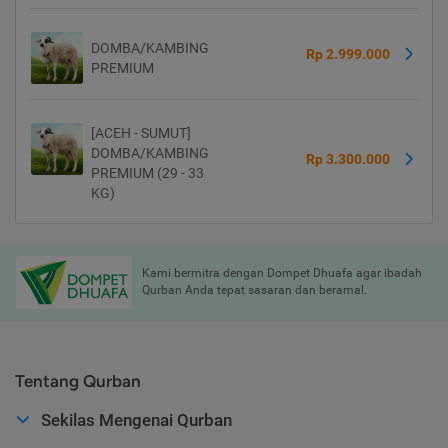
DOMBA/KAMBING
Rp 2.999.000
PREMIUM
[ACEH - SUMUT]
DOMBA/KAMBING
Rp 3.300.000
PREMIUM (29 - 33
KG)
Kami bermitra dengan Dompet Dhuafa agar ibadah
Qurban Anda tepat sasaran dan beramal.
Tentang Qurban
Sekilas Mengenai Qurban