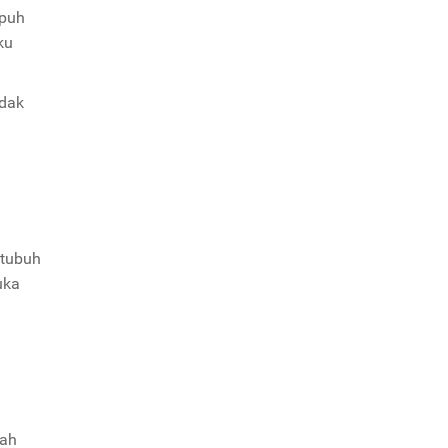
epuh
ku
idak
 tubuh
uka
dah