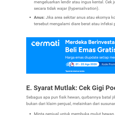
mengeluarkan lendir atau ingus kental. Cek j
secara tidak wajar (
hypersalivation
).
Anus:
Jika area sekitar anus atau ekornya ko
tersebut mengalami diare berat atau infeksi
E. Syarat Mutlak: Cek Gigi P
Sebagus apa pun fisik hewan, qurbannya batal j
bukan dari klaim penjual, melainkan dari susuna
Minta penjual untuk membuka mulut hewan. L