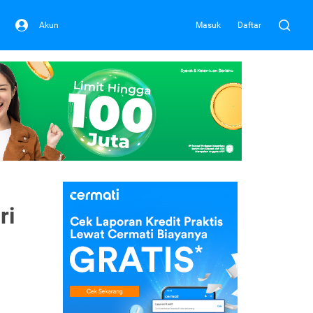
Akun
Masuk
Daftar
ri