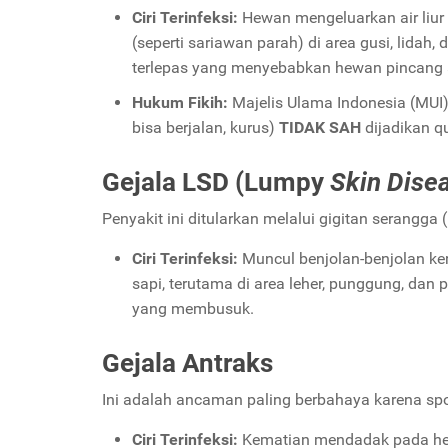
Ciri Terinfeksi:
Hewan mengeluarkan air liur
(seperti sariawan parah) di area gusi, lidah,
terlepas yang menyebabkan hewan pincang 
Hukum Fikih:
Majelis Ulama Indonesia (MUI)
bisa berjalan, kurus)
TIDAK SAH
dijadikan q
Gejala LSD (Lumpy
Skin Dise
Penyakit ini ditularkan melalui gigitan serangga
Ciri Terinfeksi:
Muncul benjolan-benjolan kera
sapi, terutama di area leher, punggung, dan 
yang membusuk.
Gejala Antraks
Ini adalah ancaman paling berbahaya karena spo
Ciri Terinfeksi:
Kematian mendadak pada hewa