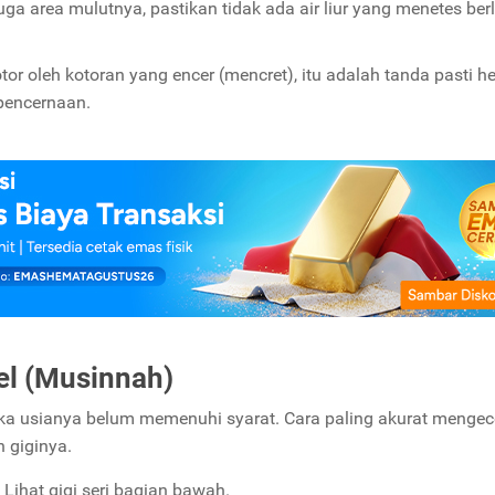
uga area mulutnya, pastikan tidak ada air liur yang menetes ber
tor oleh kotoran yang encer (mencret), itu adalah tanda pasti 
 pencernaan.
oel (Musinnah)
ika usianya belum memenuhi syarat. Cara paling akurat mengec
n giginya.
ihat gigi seri bagian bawah.