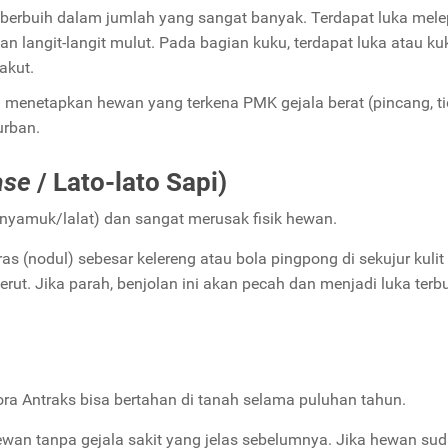
 berbuih dalam jumlah yang sangat banyak. Terdapat luka mel
 dan langit-langit mulut. Pada bagian kuku, terdapat luka atau ku
akut.
 menetapkan hewan yang terkena PMK gejala berat (pincang, t
urban.
ase
/ Lato-lato Sapi)
 (nyamuk/lalat) dan sangat merusak fisik hewan.
s (nodul) sebesar kelereng atau bola pingpong di sekujur kulit
perut. Jika parah, benjolan ini akan pecah dan menjadi luka terb
ra Antraks bisa bertahan di tanah selama puluhan tahun.
n tanpa gejala sakit yang jelas sebelumnya. Jika hewan su