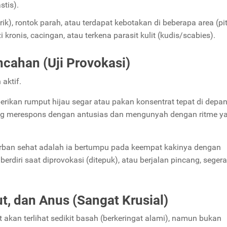
stis).
rik), rontok parah, atau terdapat kebotakan di beberapa area (pi
kronis, cacingan, atau terkena parasit kulit (kudis/scabies).
cahan (Uji Provokasi)
aktif.
rikan rumput hijau segar atau pakan konsentrat tepat di depa
ng merespons dengan antusias dan mengunyah dengan ritme y
i qurban sehat adalah ia bertumpu pada keempat kakinya dengan
erdiri saat diprovokasi (ditepuk), atau berjalan pincang, segera
t, dan Anus (Sangat Krusial)
kan terlihat sedikit basah (berkeringat alami), namun bukan