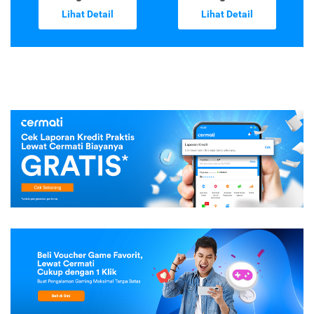
Kredit Tanpa
Top-up &
Agunan
Tagihan
Lihat Detail
Lihat Detail