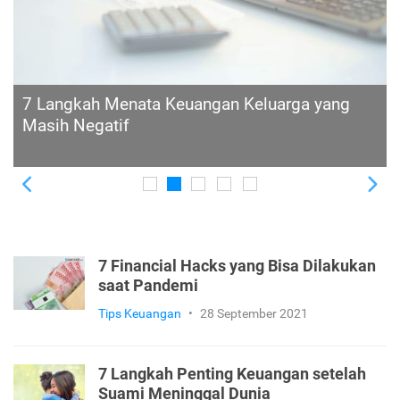
50 Cara Hidup Hemat dalam Rumah Tangga
Previous
Ne
7 Financial Hacks yang Bisa Dilakukan
saat Pandemi