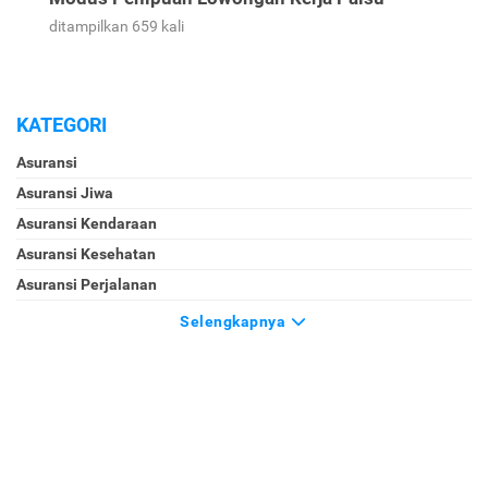
Rupiah
ditampilkan 926 kali
Jangan Jadi Korban Berikutnya! Kenali Ciri-Ciri
Modus Penipuan Lowongan Kerja Palsu
ditampilkan 659 kali
KATEGORI
Asuransi
Asuransi Jiwa
Asuransi Kendaraan
Asuransi Kesehatan
Asuransi Perjalanan
Selengkapnya