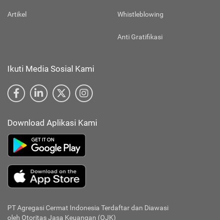
Artikel
Whistleblowing
Anti Gratifikasi
Ikuti Media Sosial Kami
Download Aplikasi Kami
PT Agregasi Cermat Indonesia
Terdaftar dan Diawasi
oleh Otoritas Jasa Keuangan (OJK)