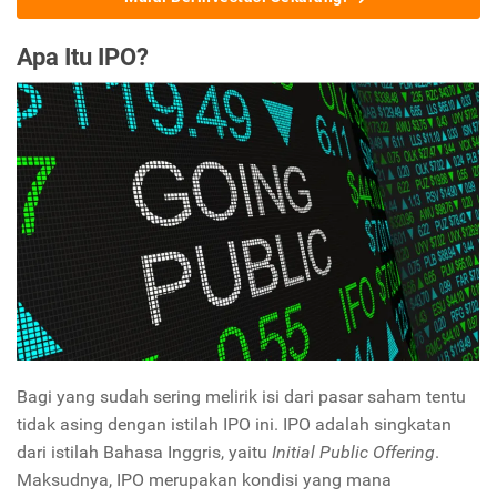
Apa Itu IPO?
Bagi yang sudah sering melirik isi dari pasar saham tentu
tidak asing dengan istilah IPO ini. IPO adalah singkatan
dari istilah Bahasa Inggris, yaitu
Initial Public Offering
.
Maksudnya, IPO merupakan kondisi yang mana