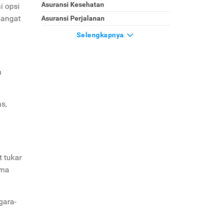
Asuransi Kesehatan
i opsi
sangat
Asuransi Perjalanan
Selengkapnya
h
as,
t tukar
ima
gara-