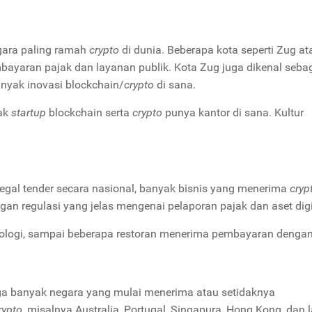
egara paling ramah
crypto
di dunia. Beberapa kota seperti Zug at
bayaran pajak dan layanan publik. Kota Zug juga dikenal seba
anyak inovasi blockchain/
crypto
di sana.
yak
startup
blockchain serta
crypto
punya kantor di sana. Kultur
egal tender secara nasional, banyak bisnis yang menerima
cryp
n regulasi yang jelas mengenai pelaporan pajak dan aset digi
knologi, sampai beberapa restoran menerima pembayaran denga
uga banyak negara yang mulai menerima atau setidaknya
rypto
, misalnya Australia, Portugal, Singapura, Hong Kong, dan l