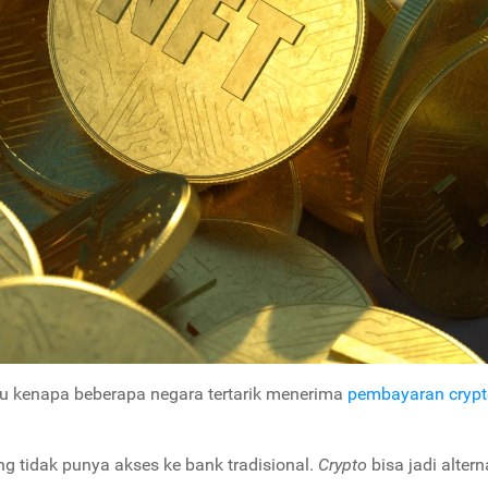
ulu kenapa beberapa negara tertarik menerima
pembayaran crypt
ng tidak punya akses ke bank tradisional.
Crypto
bisa jadi altern