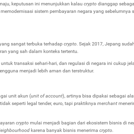
 maju, keputusan ini menunjukkan kalau
crypto
dianggap sebaga
ta memodernisasi sistem pembayaran negara yang sebelumnya 
yang sangat terbuka terhadap
crypto
. Sejak 2017, Jepang suda
an yang sah dalam konteks tertentu.
o
untuk transaksi sehari-hari, dan regulasi di negara ini cukup jel
engguna menjadi lebih aman dan terstruktur.
agai unit akun (
unit of account
), artinya bisa dipakai sebagai ala
dak seperti legal tender, euro, tapi praktiknya
merchant
mener
bayaran
crypto
mulai menjadi bagian dari ekosistem bisnis di ne
Neighbourhood
karena banyak bisnis menerima
crypto
.