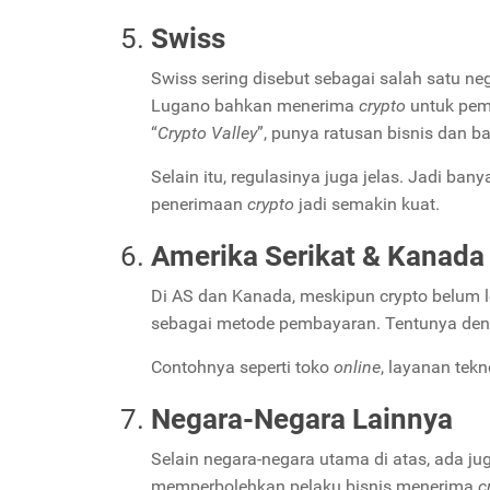
Swiss
Swiss sering disebut sebagai salah satu n
Lugano bahkan menerima
crypto
untuk pem
“
Crypto Valley
”, punya ratusan bisnis dan b
Selain itu, regulasinya juga jelas. Jadi ban
penerimaan
crypto
jadi semakin kuat.
Amerika Serikat & Kanada
Di AS dan Kanada, meskipun crypto belum l
sebagai metode pembayaran. Tentunya denga
Contohnya seperti toko
online
, layanan te
Negara-Negara Lainnya
Selain negara-negara utama di atas, ada j
memperbolehkan pelaku bisnis menerima
c