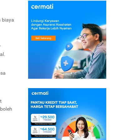
n biaya
r
al.
isa
t
“boleh