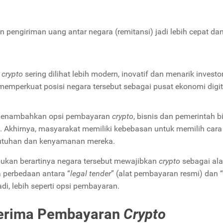
pengiriman uang antar negara (remitansi) jadi lebih cepat da
h
crypto
sering dilihat lebih modern, inovatif dan menarik investo
memperkuat posisi negara tersebut sebagai pusat ekonomi digit
menambahkan opsi pembayaran
crypto
, bisnis dan pemerintah b
. Akhirnya, masyarakat memiliki kebebasan untuk memilih cara
butuhan dan kenyamanan mereka.
ukan berartinya negara tersebut mewajibkan
crypto
sebagai ala
a perbedaan antara “
legal tender
” (alat pembayaran resmi) dan 
i, lebih seperti opsi pembayaran.
erima Pembayaran
Crypto