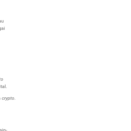
au
gai
to
tal.
n
crypto
.
ain-