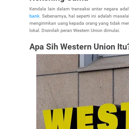
Kendala lain dalam transaksi antar negara ada
bank
. Sebenarnya, hal seperti ini adalah masal
mengirimkan uang kepada orang yang tidak memil
lokal. Disinilah peran Western Union dimulai.
Apa Sih Western Union Itu