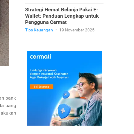
Strategi Hemat Belanja Pakai E-
Wallet: Panduan Lengkap untuk
Pengguna Cermat
Tips Keuangan
•
19 November 2025
an bank
rta uang
elakukan