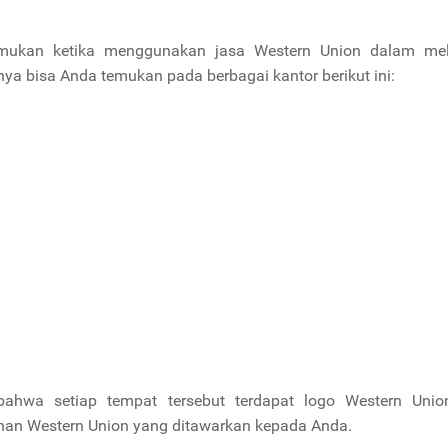
temukan ketika menggunakan jasa Western Union dalam me
ya bisa Anda temukan pada berbagai kantor berikut ini:
 bahwa setiap tempat tersebut terdapat logo Western Unio
nan Western Union yang ditawarkan kepada Anda.