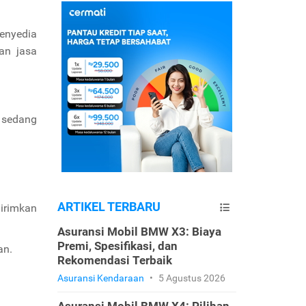
enyedia
an jasa
 sedang
ARTIKEL TERBARU
girimkan
Asuransi Mobil BMW X3: Biaya
Premi, Spesifikasi, dan
an.
Rekomendasi Terbaik
Asuransi Kendaraan
•
5 Agustus 2026