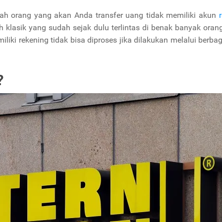
lah orang yang akan Anda transfer uang tidak memiliki akun
ah klasik yang sudah sejak dulu terlintas di benak banyak oran
iki rekening tidak bisa diproses jika dilakukan melalui berba
?