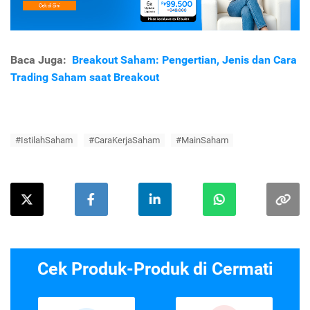
Baca Juga:
Breakout Saham: Pengertian, Jenis dan Cara
Trading Saham saat Breakout
#IstilahSaham
#CaraKerjaSaham
#MainSaham
Cek Produk-Produk di Cermati