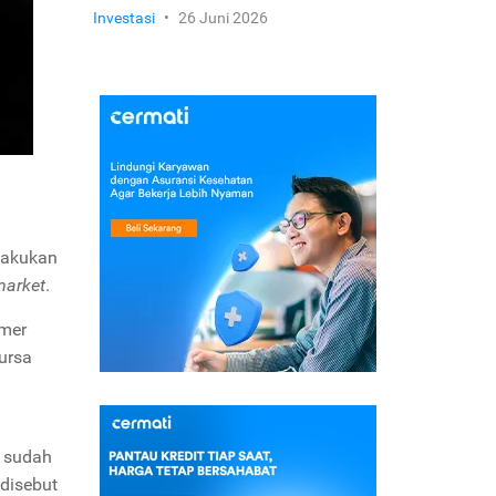
Investasi
•
26 Juni 2026
ilakukan
market
.
imer
ursa
 sudah
disebut