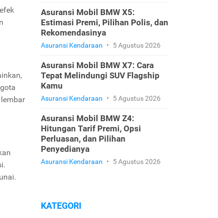
efek
Asuransi Mobil BMW X5:
n
Estimasi Premi, Pilihan Polis, dan
Rekomendasinya
Asuransi Kendaraan
•
5 Agustus 2026
Asuransi Mobil BMW X7: Cara
ainkan,
Tepat Melindungi SUV Flagship
Kamu
ggota
Asuransi Kendaraan
•
5 Agustus 2026
i lembar
Asuransi Mobil BMW Z4:
Hitungan Tarif Premi, Opsi
Perluasan, dan Pilihan
Penyedianya
ikan
Asuransi Kendaraan
•
5 Agustus 2026
i.
unai.
.
KATEGORI