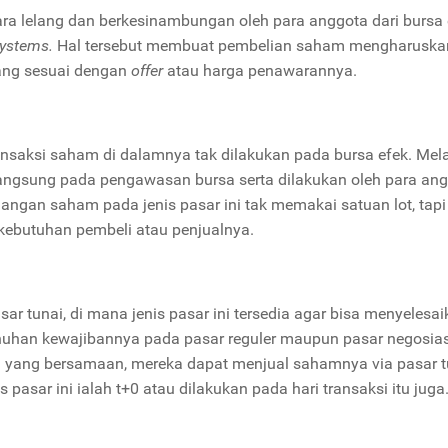
ara lelang dan berkesinambungan oleh para anggota dari bursa 
Systems.
Hal tersebut membuat pembelian saham mengharuska
ang sesuai dengan
offer
atau harga penawarannya.
ansaksi saham di dalamnya tak dilakukan pada bursa efek. Mel
langsung pada pengawasan bursa serta dilakukan oleh para an
agangan saham pada jenis pasar ini tak memakai satuan lot, tap
kebutuhan pembeli atau penjualnya.
ar tunai, di mana jenis pasar ini tersedia agar bisa menyelesa
nuhan kewajibannya pada pasar reguler maupun pasar negosias
i yang bersamaan, mereka dapat menjual sahamnya via pasar t
asar ini ialah t+0 atau dilakukan pada hari transaksi itu juga