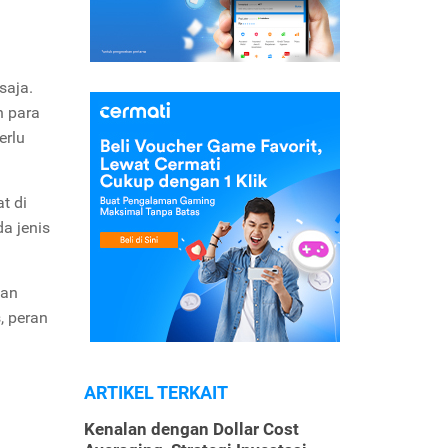
saja.
h para
erlu
t di
da jenis
kan
, peran
ARTIKEL TERKAIT
Kenalan dengan Dollar Cost