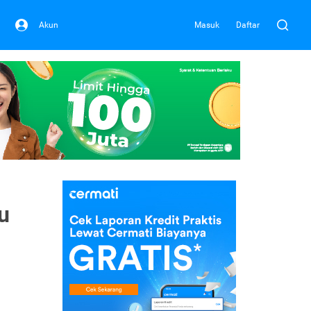
Akun
Masuk
Daftar
u