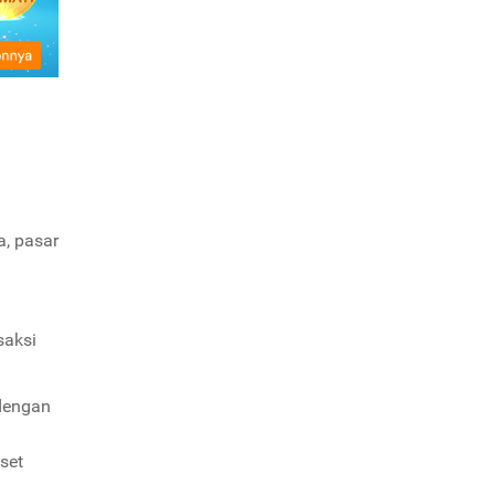
a, pasar
saksi
 dengan
set