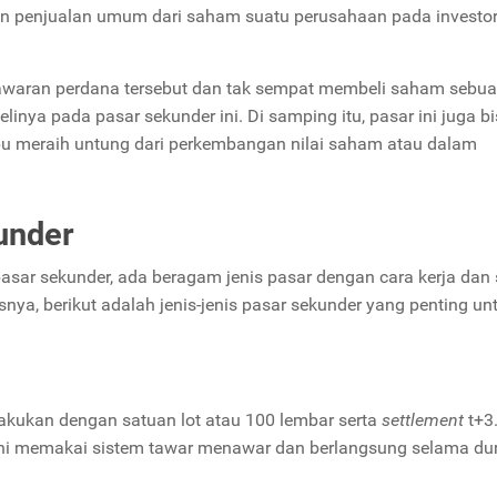
n penjualan umum dari saham suatu perusahaan pada investor
awaran perdana tersebut dan tak sempat membeli saham sebu
inya pada pasar sekunder ini. Di samping itu, pasar ini juga b
 meraih untung dari perkembangan nilai saham atau dalam
under
asar sekunder, ada beragam jenis pasar dengan cara kerja dan
nya, berikut adalah jenis-jenis pasar sekunder yang penting un
akukan dengan satuan lot atau 100 lembar serta
settlement
t+3
r ini memakai sistem tawar menawar dan berlangsung selama du