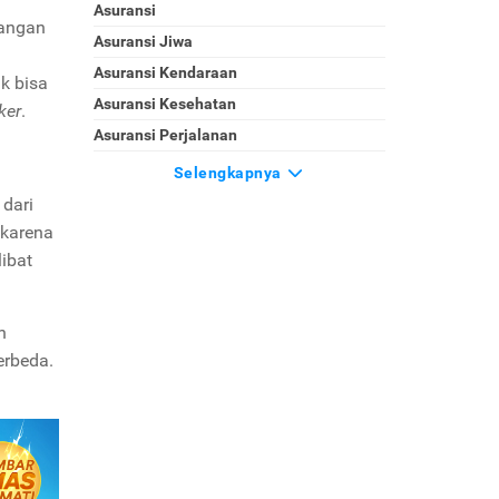
Asuransi
langan
Asuransi Jiwa
Asuransi Kendaraan
k bisa
Asuransi Kesehatan
ker
.
Asuransi Perjalanan
Selengkapnya
 dari
 karena
libat
n
erbeda.