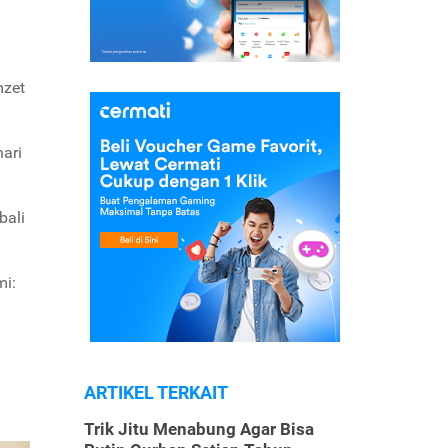
mzet
ari
bali
mi:
ARTIKEL TERKAIT
Trik Jitu Menabung Agar Bisa