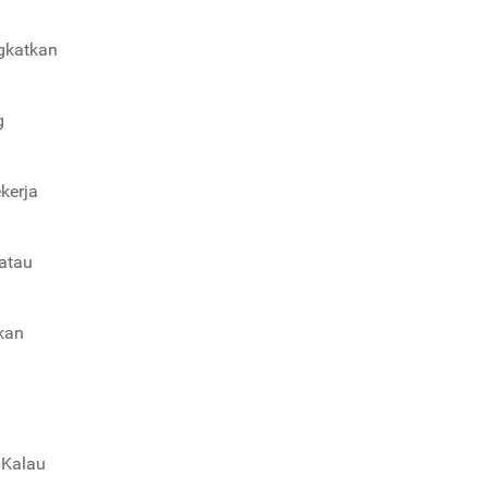
gkatkan
g
kerja
atau
akan
 Kalau