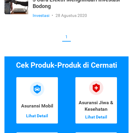
Bodong
Investasi
•
28 Agustus 2020
1
Cek Produk-Produk di Cermati
Asuransi Jiwa &
Asuransi Mobil
Kesehatan
Lihat Detail
Lihat Detail