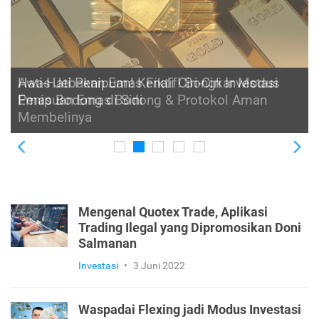
Hati-Hati Penipuan! Kenali Ciri-Ciri Investasi
Emas Bodong di Sini
Previous
Ne
Mengenal Quotex Trade, Aplikasi
Trading Ilegal yang Dipromosikan Doni
Salmanan
Investasi
•
3 Juni 2022
Waspadai Flexing jadi Modus Investasi