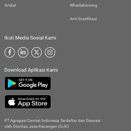
Artikel
Whistleblowing
Anti Gratifikasi
Ikuti Media Sosial Kami
Download Aplikasi Kami
PT Agregasi Cermat Indonesia
Terdaftar dan Diawasi
oleh Otoritas Jasa Keuangan (OJK)