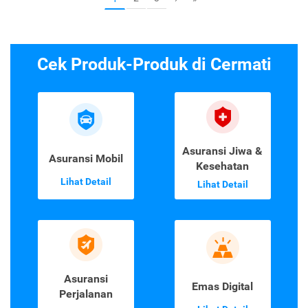
Emas
•
10 Juni 2025
2
3
1
›
»
Cek Produk-Produk di Cermati
Asuransi Jiwa &
Asuransi Mobil
Kesehatan
Lihat Detail
Lihat Detail