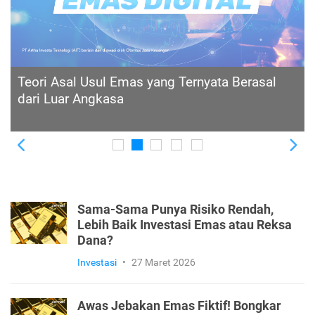
21 Istilah dalam Investasi Emas yang Perlu
Kamu Ketahui
Previous
Ne
Sama-Sama Punya Risiko Rendah,
Lebih Baik Investasi Emas atau Reksa
Dana?