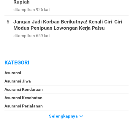
Ini Contoh Soal dan Tips Menjawab Soal Psikotes
Biar Lulus Tes Seleksi Kerja
ditampilkan 1126 kali
Cek Harga Emas 24 Karat Hari Ini per Gram dalam
Rupiah
ditampilkan 926 kali
Jangan Jadi Korban Berikutnya! Kenali Ciri-Ciri
Modus Penipuan Lowongan Kerja Palsu
ditampilkan 659 kali
KATEGORI
Asuransi
Asuransi Jiwa
Asuransi Kendaraan
Asuransi Kesehatan