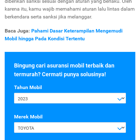
diberikan sanksi sesuai dengan aturan yang berlaku. Oleh
karena itu, kamu wajib memahami aturan lalu lintas dalam
berkendara serta sanksi jika melanggar.
Baca Juga:
Pahami Dasar Keterampilan Mengemudi
Mobil hingga Pada Kondisi Tertentu
Bingung cari asuransi mobil terbaik dan
termurah? Cermati punya solusinya!
Tahun Mobil
2023
Merek Mobil
TOYOTA