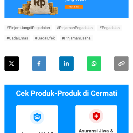
#PinjamUangdiPegadaian
#PinjamanPegadaian
#Pegadaian
#GadaiEmas
#GadaiEfek
#PinjamanUsaha
Cek Produk-Produk di Cermati
Asuransi Jiwa &