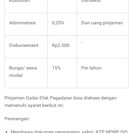
kustodian
transaksi
Administrasi
0,25%
Dari uang pinjaman
-
Disbursement
Rp2.500
Bunga/ sewa
15%
Per tahun
modal
Pinjaman Gadai Efek Pegadaian bisa diakses dengan
memenuhi syarat berikut ini:
Perorangan:
Membawa dokumen persyaratan, yakni: KTP, NPWP, SID.