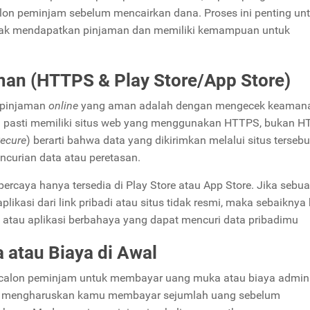
 calon peminjam sebelum mencairkan dana. Proses ini penting un
k mendapatkan pinjaman dan memiliki kemampuan untuk
man (HTTPS & Play Store/App Store)
i pinjaman
online
yang aman adalah dengan mengecek keamana
i pasti memiliki situs web yang menggunakan HTTPS, bukan H
Secure
) berarti bahwa data yang dikirimkan melalui situs tersebu
ncurian data atau peretasan.
percaya hanya tersedia di Play Store atau App Store. Jika sebu
asi dari link pribadi atau situs tidak resmi, maka sebaiknya 
n atau aplikasi berbahaya yang dapat mencuri data pribadimu
atau Biaya di Awal
 calon peminjam untuk membayar uang muka atau biaya admini
ng mengharuskan kamu membayar sejumlah uang sebelum