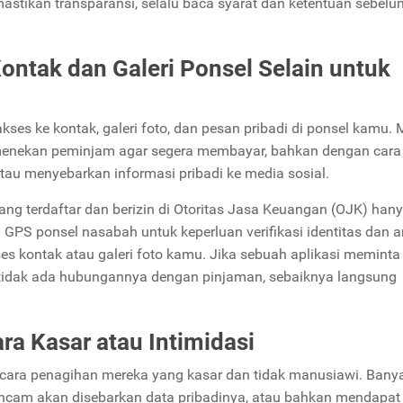
tikan transparansi, selalu baca syarat dan ketentuan sebelu
ntak dan Galeri Ponsel Selain untuk
akses ke kontak, galeri foto, dan pesan pribadi di ponsel kamu.
 menekan peminjam agar segera membayar, bahkan dengan cara
 atau menyebarkan informasi pribadi ke media sosial.
yang terdaftar dan berizin di Otoritas Jasa Keuangan (OJK) han
GPS ponsel nasabah untuk keperluan verifikasi identitas dan a
es kontak atau galeri foto kamu. Jika sebuah aplikasi meminta 
ng tidak ada hubungannya dengan pinjaman, sebaiknya langsung
a Kasar atau Intimidasi
cara penagihan mereka yang kasar dan tidak manusiawi. Bany
iancam akan disebarkan data pribadinya, atau bahkan mendapat