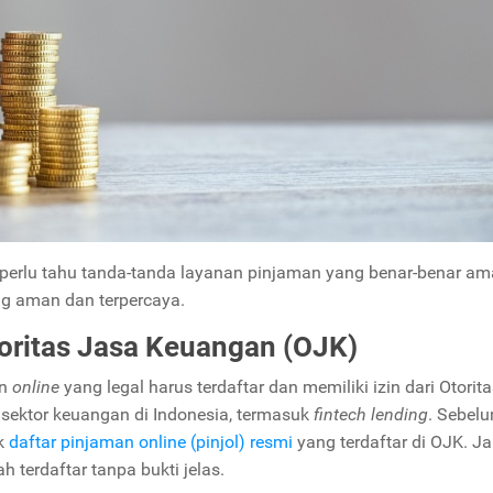
u perlu tahu tanda-tanda layanan pinjaman yang benar-benar am
ng aman dan terpercaya.
Otoritas Jasa Keuangan (OJK)
an
online
yang legal harus terdaftar dan memiliki izin dari Otorit
ektor keuangan di Indonesia, termasuk
fintech lending
. Sebel
k
daftar pinjaman online (pinjol) resmi
yang terdaftar di OJK. J
terdaftar tanpa bukti jelas.