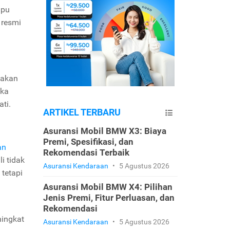
ipu
 resmi
 akan
ika
ti.
ARTIKEL TERBARU
Asuransi Mobil BMW X3: Biaya
Premi, Spesifikasi, dan
an
Rekomendasi Terbaik
i tidak
Asuransi Kendaraan
•
5 Agustus 2026
tetapi
Asuransi Mobil BMW X4: Pilihan
Jenis Premi, Fitur Perluasan, dan
Rekomendasi
ningkat
Asuransi Kendaraan
•
5 Agustus 2026