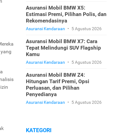
m
Asuransi Mobil BMW X5:
Estimasi Premi, Pilihan Polis, dan
Rekomendasinya
Asuransi Kendaraan
•
5 Agustus 2026
Asuransi Mobil BMW X7: Cara
 Mereka
Tepat Melindungi SUV Flagship
 yang
Kamu
Asuransi Kendaraan
•
5 Agustus 2026
ya
Asuransi Mobil BMW Z4:
nalisis
Hitungan Tarif Premi, Opsi
izin
Perluasan, dan Pilihan
Penyedianya
Asuransi Kendaraan
•
5 Agustus 2026
ak
KATEGORI