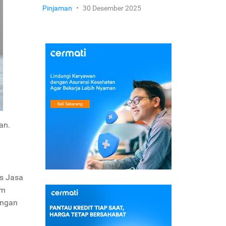
Pinjaman
•
30 Desember 2025
an.
as Jasa
um
angan