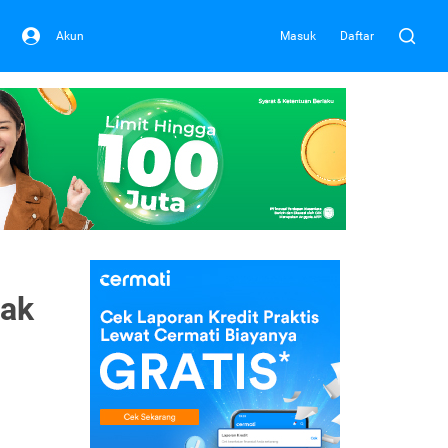
Akun
Masuk
Daftar
bak