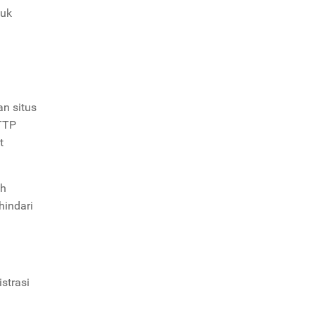
tuk
n situs
TTP
t
ah
hindari
strasi