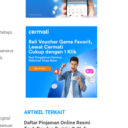
tetapi,
meneror
uk
ARTIKEL TERKAIT
gital
Daftar Pinjaman Online Resmi
sesuai