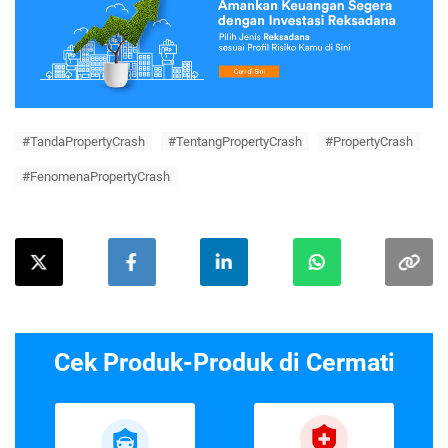
#TandaPropertyCrash
#TentangPropertyCrash
#PropertyCrash
#FenomenaPropertyCrash
Cek Produk-Produk di Cermati