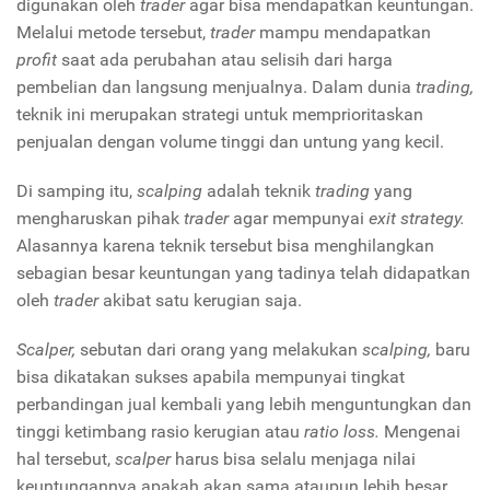
digunakan oleh
trader
agar bisa mendapatkan keuntungan.
Melalui metode tersebut,
trader
mampu mendapatkan
profit
saat ada perubahan atau selisih dari harga
pembelian dan langsung menjualnya. Dalam dunia
trading,
teknik ini merupakan strategi untuk memprioritaskan
penjualan dengan volume tinggi dan untung yang kecil.
Di samping itu,
scalping
adalah teknik
trading
yang
mengharuskan pihak
trader
agar mempunyai
exit strategy.
Alasannya karena teknik tersebut bisa menghilangkan
sebagian besar keuntungan yang tadinya telah didapatkan
oleh
trader
akibat satu kerugian saja.
Scalper,
sebutan dari orang yang melakukan
scalping,
baru
bisa dikatakan sukses apabila mempunyai tingkat
perbandingan jual kembali yang lebih menguntungkan dan
tinggi ketimbang rasio kerugian atau
ratio loss.
Mengenai
hal tersebut,
scalper
harus bisa selalu menjaga nilai
keuntungannya apakah akan sama ataupun lebih besar