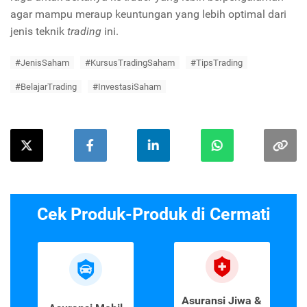
agar mampu meraup keuntungan yang lebih optimal dari
jenis teknik
trading
ini.
#JenisSaham
#KursusTradingSaham
#TipsTrading
#BelajarTrading
#InvestasiSaham
Cek Produk-Produk di Cermati
Asuransi Jiwa &