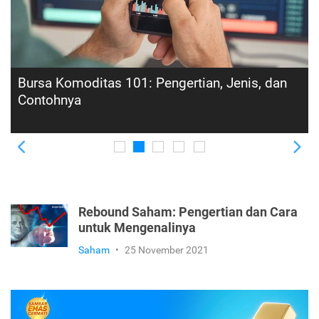
Kenali Lebih Dekat Apa Itu Saham Syariah,
Aturan, Jenis, dan Sederet Keuntungannya
Previous
Ne
Rebound Saham: Pengertian dan Cara
untuk Mengenalinya
Saham
•
25 November 2021