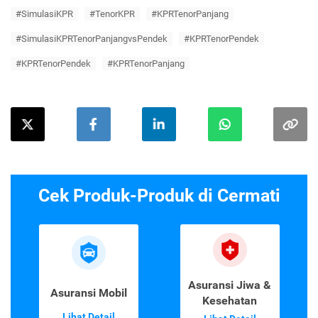
#SimulasiKPR
#TenorKPR
#KPRTenorPanjang
#SimulasiKPRTenorPanjangvsPendek
#KPRTenorPendek
#KPRTenorPendek
#KPRTenorPanjang
Cek Produk-Produk di Cermati
Asuransi Jiwa &
Asuransi Mobil
Kesehatan
Lihat Detail