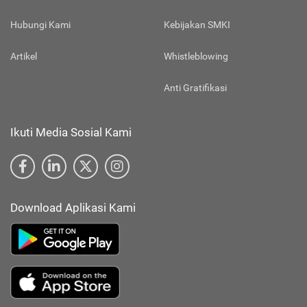
Hubungi Kami
Kebijakan SMKI
Artikel
Whistleblowing
Anti Gratifikasi
Ikuti Media Sosial Kami
Download Aplikasi Kami