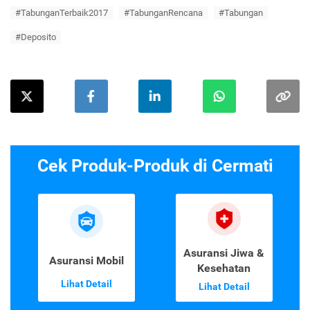
#TabunganTerbaik2017
#TabunganRencana
#Tabungan
#Deposito
Cek Produk-Produk di Cermati
Asuransi Jiwa &
Asuransi Mobil
Kesehatan
Lihat Detail
Lihat Detail