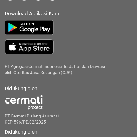
Download Aplikasi Kami
PT Agregasi Cermat Indonesia
Terdaftar dan Diawasi
oleh Otoritas Jasa Keuangan (OJK)
Didukung oleh
PT Cermati Pialang Asuransi
KEP-596/PD.02/2025
Didukung oleh