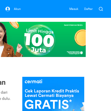
Akun
Masuk
Daftar
an
 dari
 dulu.