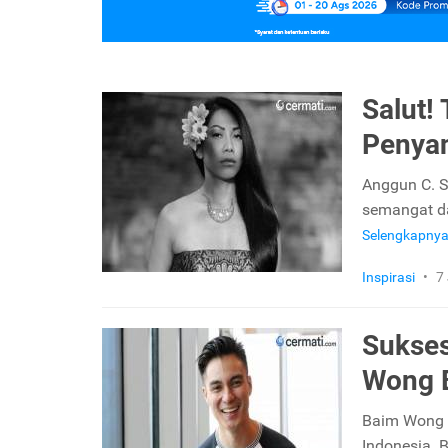
Salut!
Penyan
Anggun C. S
semangat da
Selengkapny
Inspirasi
•
7
Sukses
Wong 
Baim Wong b
Indonesia. B