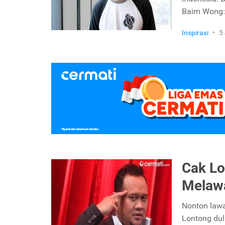
Baim Wong
Inspirasi
•
5
Cak Lo
Melawa
Nonton lawa
Lontong dul