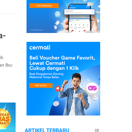
a-
ih
n Ibu:
ARTIKEL TERBARU