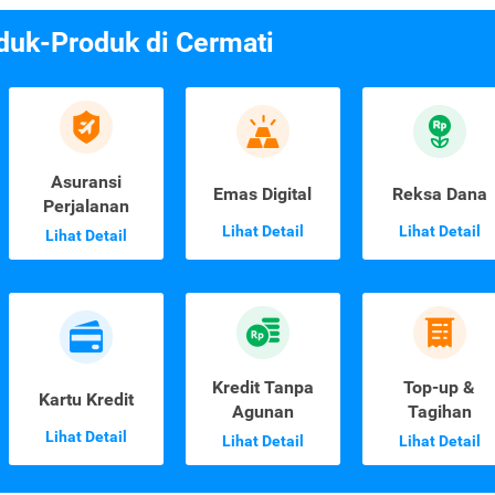
duk-Produk di Cermati
Asuransi
Emas Digital
Reksa Dana
Perjalanan
Lihat Detail
Lihat Detail
Lihat Detail
Kredit Tanpa
Top-up &
Kartu Kredit
Agunan
Tagihan
Lihat Detail
Lihat Detail
Lihat Detail