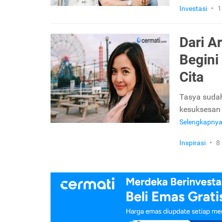
Investasi
•
1
Dari A
Begini
Cita
Tasya sudah
kesuksesan 
Selengkapny
Inspirasi
•
8