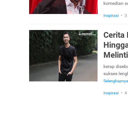
komedian s
Inspirasi
•
3
Cerita
Hingga
Melinti
kerap disebu
sukses leng
Selengkapny
Inspirasi
•
4