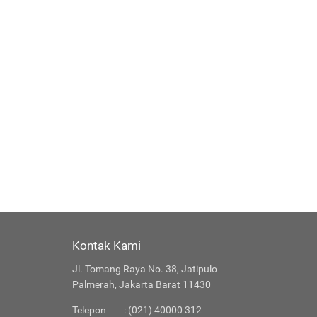
Kontak Kami
Jl. Tomang Raya No. 38, Jatipulo
Palmerah, Jakarta Barat 11430
Telepon
: (021) 40000 312