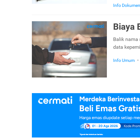
Info Dokume
Biaya 
Balik nama 
data kepemi
Info Umum
•