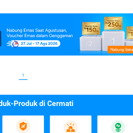
1
duk-Produk di Cermati