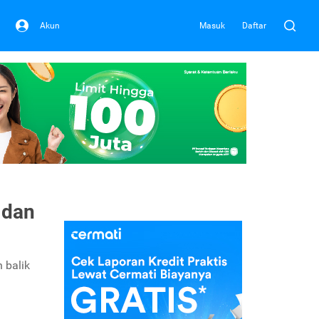
Akun
Masuk
Daftar
 dan
 balik