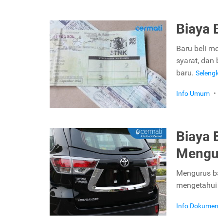
Biaya 
Baru beli m
syarat, dan
baru.
Seleng
Info Umum
•
Biaya 
Mengu
Mengurus bal
mengetahui 
Info Dokume