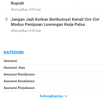
Ini Contoh Soal dan Tips Menjawab Soal Psikotes
Biar Lulus Tes Seleksi Kerja
ditampilkan 1126 kali
Cek Harga Emas 24 Karat Hari Ini per Gram dalam
Rupiah
ditampilkan 926 kali
Jangan Jadi Korban Berikutnya! Kenali Ciri-Ciri
Modus Penipuan Lowongan Kerja Palsu
ditampilkan 659 kali
KATEGORI
Asuransi
Asuransi Jiwa
Asuransi Kendaraan
Asuransi Kesehatan