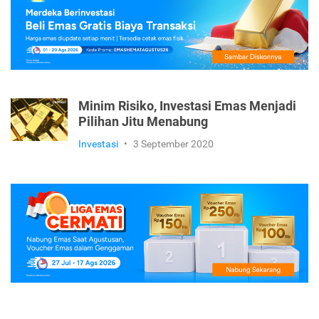
Emas
•
23 November 2020
Minim Risiko, Investasi Emas Menjadi
Pilihan Jitu Menabung
Investasi
•
3 September 2020