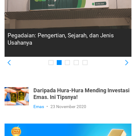
Nabung Emas di Pegadaian, Cara dan
Syaratnya
Previous
Ne
Daripada Hura-Hura Mending Investasi
Emas. Ini Tipsnya!