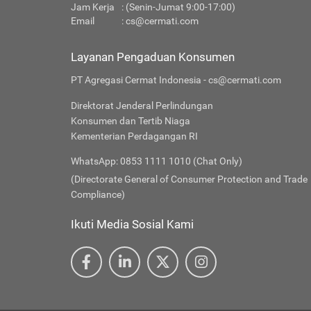
Jam Kerja
: (Senin-Jumat 9:00-17:00)
Email
:
cs@cermati.com
Layanan Pengaduan Konsumen
PT Agregasi Cermat Indonesia - cs@cermati.com
Direktorat Jenderal Perlindungan
Konsumen dan Tertib Niaga
Kementerian Perdagangan RI
WhatsApp: 0853 1111 1010 (Chat Only)
(Directorate General of Consumer Protection and Trade
Compliance)
Ikuti Media Sosial Kami