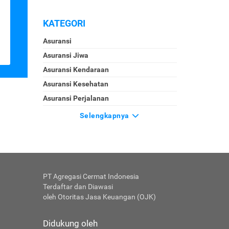
KATEGORI
Asuransi
Asuransi Jiwa
Asuransi Kendaraan
Asuransi Kesehatan
Asuransi Perjalanan
Selengkapnya
PT Agregasi Cermat Indonesia
Terdaftar dan Diawasi
oleh Otoritas Jasa Keuangan (OJK)
Didukung oleh