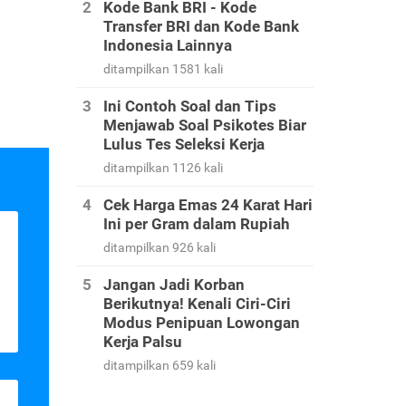
Kode Bank BRI - Kode
Transfer BRI dan Kode Bank
Indonesia Lainnya
ditampilkan 1581 kali
Ini Contoh Soal dan Tips
Menjawab Soal Psikotes Biar
Lulus Tes Seleksi Kerja
ditampilkan 1126 kali
Cek Harga Emas 24 Karat Hari
Ini per Gram dalam Rupiah
ditampilkan 926 kali
Jangan Jadi Korban
Berikutnya! Kenali Ciri-Ciri
Modus Penipuan Lowongan
Kerja Palsu
ditampilkan 659 kali