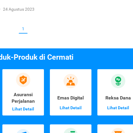
•
24 Agustus 2023
1
duk-Produk di Cermati
Asuransi
Emas Digital
Reksa Dana
Perjalanan
Lihat Detail
Lihat Detail
Lihat Detail