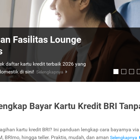
ju Lebaran Pakai Kartu
, dan BRI
ion Lebaran 2026. Nikmati cashback di Uniqlo,
 promonya di Cermati sekarang!
Selengkapnya
engkap Bayar Kartu Kredit BRI Tanp
agihan kartu kredit BRI? Ini panduan lengkap cara bayarnya via
M, BRImo, hingga teller. Praktis, mudah, dan aman
Selengkapnya