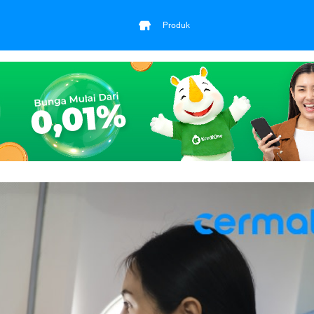
Produk