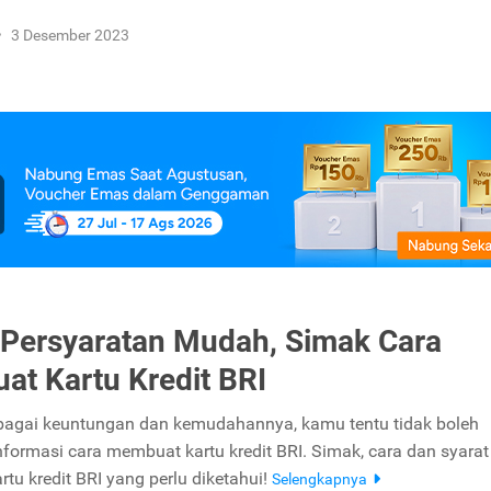
•
3 Desember 2023
Persyaratan Mudah, Simak Cara
t Kartu Kredit BRI
agai keuntungan dan kemudahannya, kamu tentu tidak boleh
nformasi cara membuat kartu kredit BRI. Simak, cara dan syarat
tu kredit BRI yang perlu diketahui!
Selengkapnya