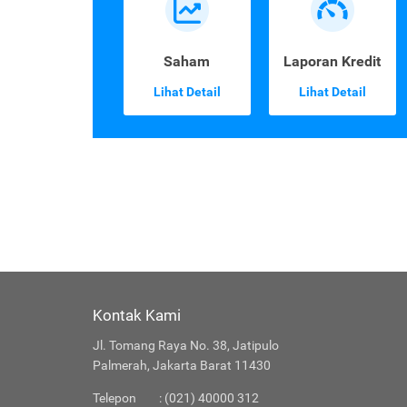
Saham
Laporan Kredit
Lihat Detail
Lihat Detail
Kontak Kami
Jl. Tomang Raya No. 38, Jatipulo
Palmerah, Jakarta Barat 11430
Telepon
: (021) 40000 312