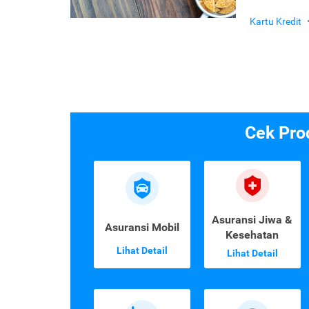
Kartu Kredit
Cek Pro
Asuransi Jiwa &
Asuransi Mobil
Kesehatan
Lihat Detail
Lihat Detail