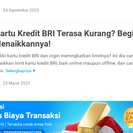
•
24 September 2025
Kartu Kredit BRI Terasa Kurang? Beg
enaikkannya!
i kartu kredit BRI dan ingin meningkatkan limitnya? Ini dia ca
kan limit kartu kredit BRI, baik online maupun offline, dan ca
mu.
Selengkapnya
•
25 Maret 2025