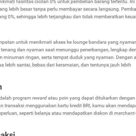
kmati fasilitas cicilan 0% untuk pembelian barang tertentu. Ini
g lebih besar tanpa perlu membayar secara langsung. Pemb
ang 0%, sehingga lebih terjangkau dan tidak memberatkan keu
sempatan untuk menikmati akses ke lounge bandara yang nyama
ana tenang dan nyaman saat menunggu penerbangan, lengkap de
 dan minuman ringan, serta tempat duduk yang nyaman. Dengan 
 lebih santai, bebas dari keramaian, dan tentunya jauh lebih
n
 adalah program
reward
atau poin yang dapat ditukarkan dengan
n transaksi menggunakan kartu kredit BRI, kamu akan mendap
perluan, seperti belanja atau mendapatkan diskon di
merchant-
saksi