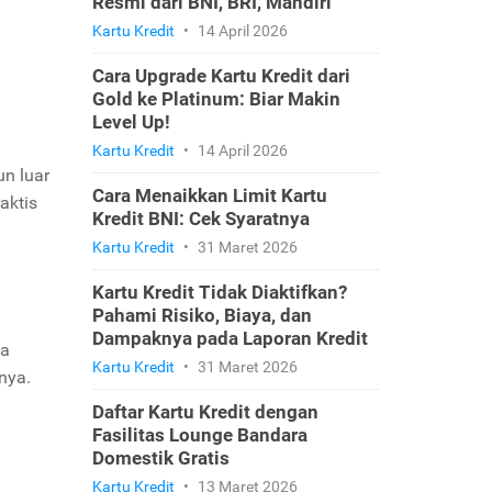
Resmi dari BNI, BRI, Mandiri
Kartu Kredit
•
14 April 2026
Cara Upgrade Kartu Kredit dari
Gold ke Platinum: Biar Makin
Level Up!
Kartu Kredit
•
14 April 2026
n luar
Cara Menaikkan Limit Kartu
aktis
Kredit BNI: Cek Syaratnya
Kartu Kredit
•
31 Maret 2026
Kartu Kredit Tidak Diaktifkan?
Pahami Risiko, Biaya, dan
Dampaknya pada Laporan Kredit
sa
Kartu Kredit
•
31 Maret 2026
nya.
Daftar Kartu Kredit dengan
Fasilitas Lounge Bandara
Domestik Gratis
Kartu Kredit
•
13 Maret 2026