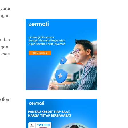
ayaran
angan.
n dan
ngan
akses
atkan