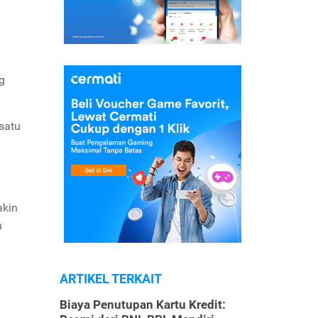
g
satu
akin
n
ARTIKEL TERKAIT
Biaya Penutupan Kartu Kredit: