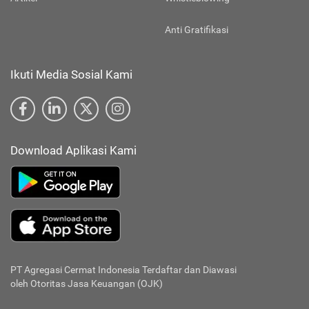
Anti Gratifikasi
Ikuti Media Sosial Kami
Download Aplikasi Kami
PT Agregasi Cermat Indonesia
Terdaftar dan Diawasi
oleh Otoritas Jasa Keuangan (OJK)