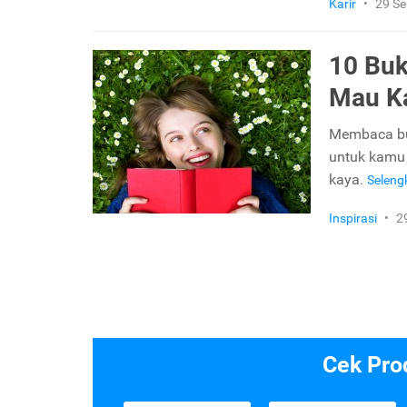
Karir
•
29 S
10 Buk
Mau K
Membaca buk
untuk kamu 
kaya.
Selen
Inspirasi
•
2
Cek Pro