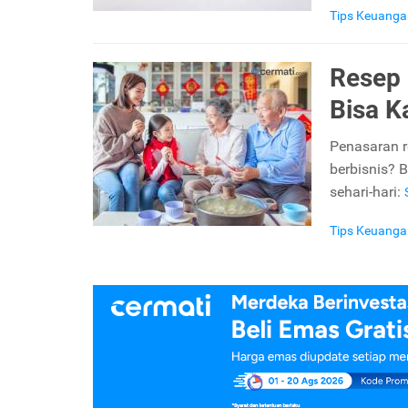
Tips Keuanga
Resep 
Bisa K
Penasaran r
berbisnis? 
sehari-hari:
Tips Keuanga