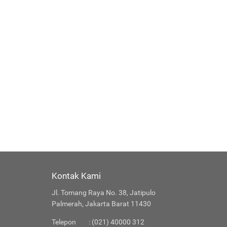
Kontak Kami
Jl. Tomang Raya No. 38, Jatipulo
Palmerah, Jakarta Barat 11430
Telepon
: (021) 40000 312