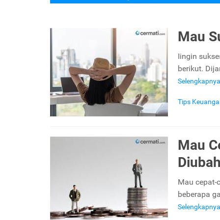
Mau Su
Iingin suks
berikut. Di
Selengkapny
Tips Keuanga
Mau Ce
Diuba
Mau cepat-c
beberapa ga
Selengkapny