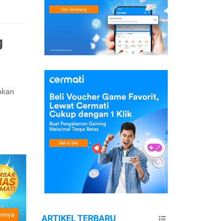
g
pkan
ARTIKEL TERBARU