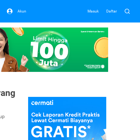
Akun
Masuk
Daftar
yang
up