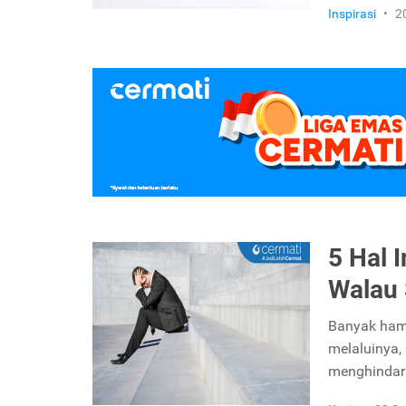
Inspirasi
•
2
5 Hal 
Walau 
Banyak ham
melaluinya,
menghindar