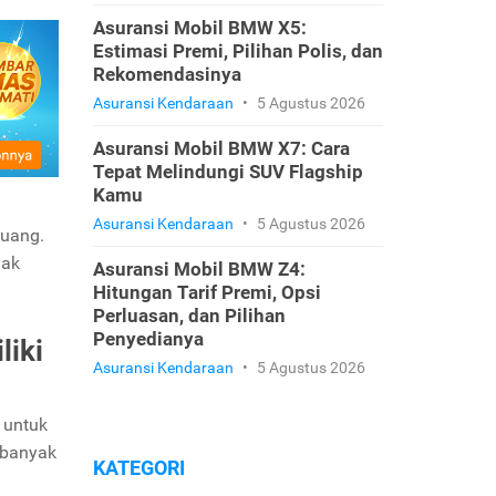
Asuransi Mobil BMW X5:
Estimasi Premi, Pilihan Polis, dan
Rekomendasinya
Asuransi Kendaraan
•
5 Agustus 2026
Asuransi Mobil BMW X7: Cara
Tepat Melindungi SUV Flagship
Kamu
Asuransi Kendaraan
•
5 Agustus 2026
 uang.
yak
Asuransi Mobil BMW Z4:
Hitungan Tarif Premi, Opsi
Perluasan, dan Pilihan
Penyedianya
liki
Asuransi Kendaraan
•
5 Agustus 2026
 untuk
h banyak
KATEGORI