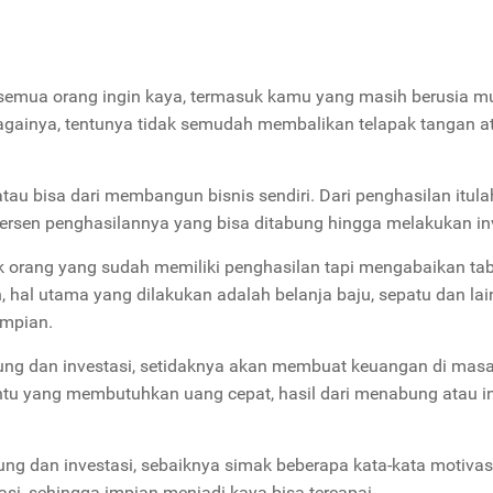
 semua orang ingin kaya, termasuk kamu yang masih berusia m
bagainya, tentunya tidak semudah membalikan telapak tangan a
atau bisa dari membangun bisnis sendiri. Dari penghasilan itul
ersen penghasilannya yang bisa ditabung hingga melakukan inv
k orang yang sudah memiliki penghasilan tapi mengabaikan t
 hal utama yang dilakukan adalah belanja baju, sepatu dan lai
impian.
ung dan investasi, setidaknya akan membuat keuangan di mas
tentu yang membutuhkan uang cepat, hasil dari menabung atau i
ng dan investasi, sebaiknya simak beberapa kata-kata motivas
, sehingga impian menjadi kaya bisa tercapai.