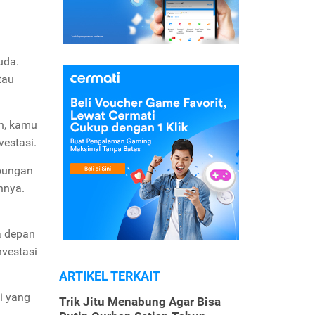
uda.
tau
ah, kamu
estasi.
abungan
nnya.
a depan
nvestasi
ARTIKEL TERKAIT
i yang
Trik Jitu Menabung Agar Bisa