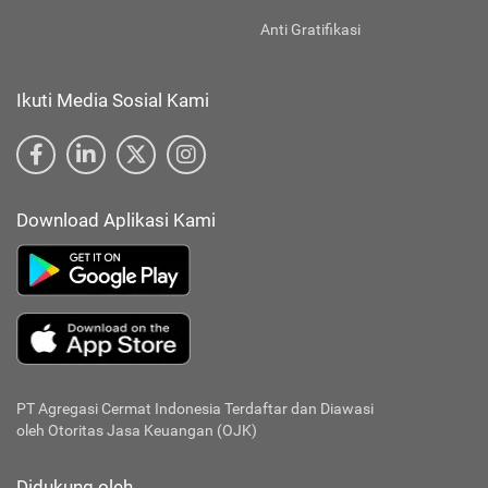
Anti Gratifikasi
Ikuti Media Sosial Kami
Download Aplikasi Kami
PT Agregasi Cermat Indonesia
Terdaftar dan Diawasi
oleh Otoritas Jasa Keuangan (OJK)
Didukung oleh