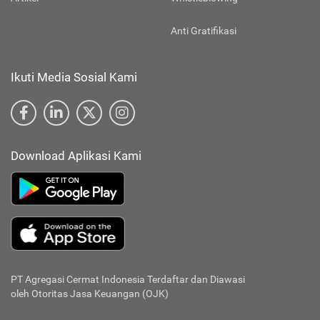
Anti Gratifikasi
Ikuti Media Sosial Kami
Download Aplikasi Kami
PT Agregasi Cermat Indonesia
Terdaftar dan Diawasi
oleh Otoritas Jasa Keuangan (OJK)