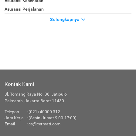
Asuransi Kesehatan
Asuransi Perjalanan
Selengkapnya
Kontak Kami
Jl. Tomang Raya No. 38, Jatipulo
Palmerah, Jakarta Barat 11430
Telepon
:
(021) 40000 312
Jam Kerja
: (Senin-Jumat 9:00-17:00)
Email
:
cs@cermati.com