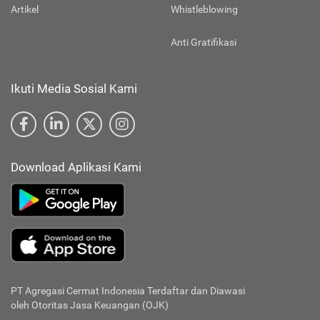
Artikel
Whistleblowing
Anti Gratifikasi
Ikuti Media Sosial Kami
Download Aplikasi Kami
PT Agregasi Cermat Indonesia
Terdaftar dan Diawasi
oleh Otoritas Jasa Keuangan (OJK)