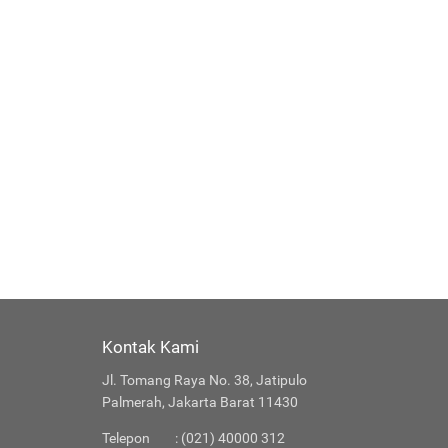
Kontak Kami
Jl. Tomang Raya No. 38, Jatipulo
Palmerah, Jakarta Barat 11430
Telepon
: (021) 40000 312