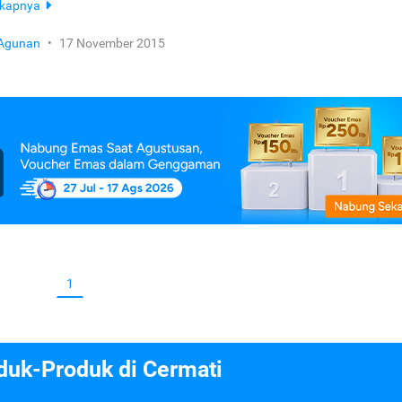
gkapnya
 Agunan
•
17 November 2015
1
duk-Produk di Cermati