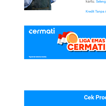
kartu.
Selen
Kredit Tanpa
Cek Pro