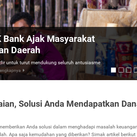
K Bank Jagonya!
t tanpa agunan (KTA) mulai dari Rp3 juta
 dan proses yang cepat. Ketahui Caranya!
ian, Solusi Anda Mendapatkan Dan
memberikan Anda solusi dalam menghadapi masalah keuanga
h. Apa saja kemudahan yang diberikan? Simak artikel berikut i