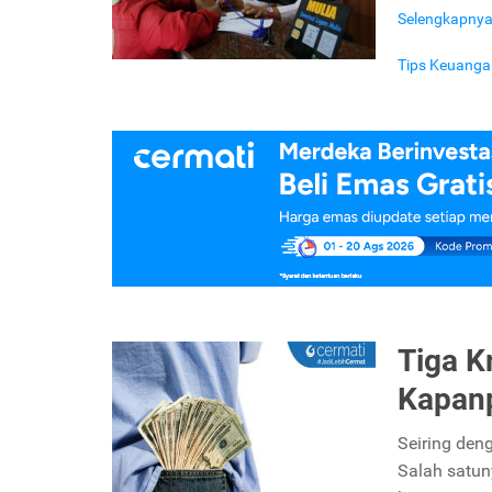
Selengkapny
Tips Keuanga
Tiga K
Kapan
Seiring de
Salah satun