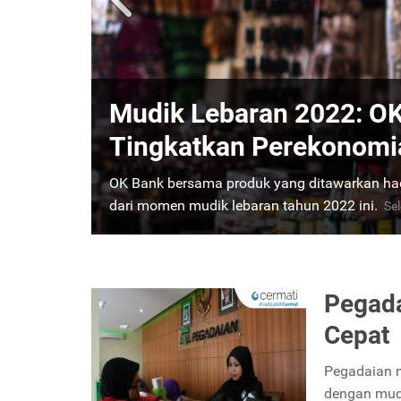
Kredit Tanpa Agunan? O
OK Bank menyediakan fasilitas pinjaman kredi
sampai Rp200 juta dengan syarat yang mudah
Selengkapnya
Pegada
Cepat
Pegadaian 
dengan muda