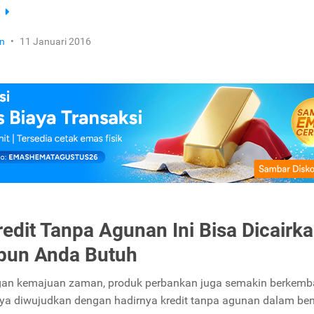
a
n
•
11 Januari 2016
redit Tanpa Agunan Ini Bisa Dicairk
pun Anda Butuh
ngan kemajuan zaman, produk perbankan juga semakin berkemb
ya diwujudkan dengan hadirnya kredit tanpa agunan dalam be